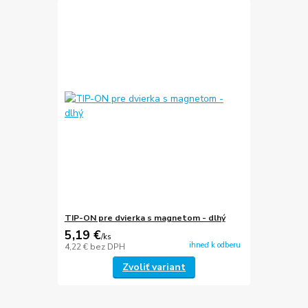
TIP-ON pre dvierka s magnetom - dlhý
5,19 €
/
ks
ihneď k odberu
4,22 €
bez DPH
Zvoliť variant