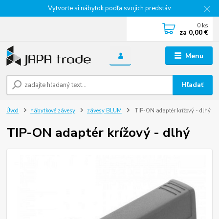
Vytvorte si nábytok podľa svojich predstáv
0
ks
za
0,00 €
Menu
Hľadať
Úvod
nábytkové závesy
závesy BLUM
TIP-ON adaptér krížový - dlhý
TIP-ON adaptér krížový - dlhý