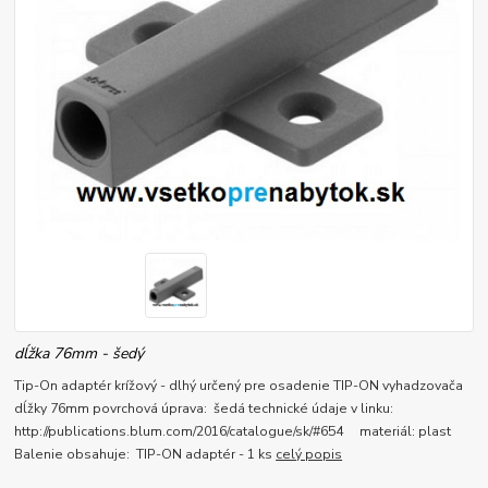
dĺžka 76mm - šedý
Tip-On adaptér krížový - dlhý určený pre osadenie TIP-ON vyhadzovača
dĺžky 76mm povrchová úprava: šedá technické údaje v linku:
http://publications.blum.com/2016/catalogue/sk/#654 materiál: plast
Balenie obsahuje: TIP-ON adaptér - 1 ks
celý popis