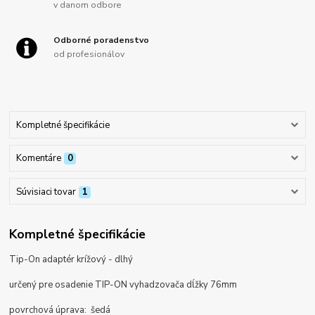
v danom odbore
Odborné poradenstvo
od profesionálov
Kompletné špecifikácie
Komentáre
0
Súvisiaci tovar
1
Kompletné špecifikácie
Tip-On adaptér krížový - dlhý
určený pre osadenie TIP-ON vyhadzovača dĺžky 76mm
povrchová úprava: šedá