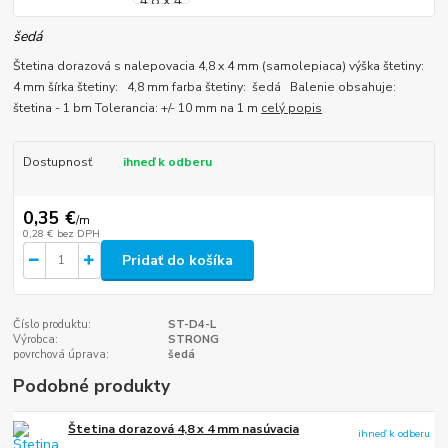
šedá
Štetina dorazová s nalepovacia 4,8 x 4 mm (samolepiaca) výška štetiny:
4 mm šírka štetiny: 4,8 mm farba štetiny: šedá Balenie obsahuje:
štetina - 1 bm Tolerancia: +/- 10 mm na 1 m
celý popis
Dostupnosť
ihneď k odberu
0,35 €
/
m
0,28 €
bez DPH
Pridať do košíka
Číslo produktu:
ST-D4-L
Výrobca:
STRONG
povrchová úprava:
šedá
Podobné produkty
Štetina dorazová 4,8 x 4 mm nasúvacia
ihneď k odberu