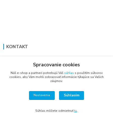
KONTAKT
Lucia Panáková Janušová
+421 948 711 774
Spracovanie cookies
PO-PI: 8:30 - 16:00
Náš e-shop a partneri potrebujú Váš
súhlas
s použitím súborov
cookies, aby Vám mohli zobrazovať informácie týkajúce sa Vašich
vsetkoprenabytok@gmail.com
záujmov.
Súhlasím
Nastavenia
Súhlas môžete odmietnuť
tu
.