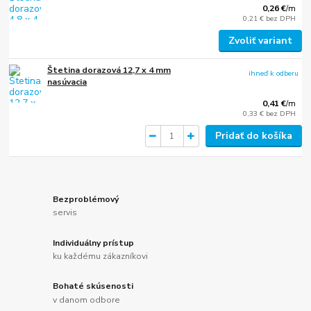
0,26 €
/
m
0,21 €
bez DPH
Zvoliť variant
Štetina dorazová 12,7 x 4 mm
ihneď k odberu
nasúvacia
0,41 €
/
m
0,33 €
bez DPH
Pridať do košíka
Bezproblémový
servis
Individuálny prístup
ku každému zákazníkovi
Bohaté skúsenosti
v danom odbore