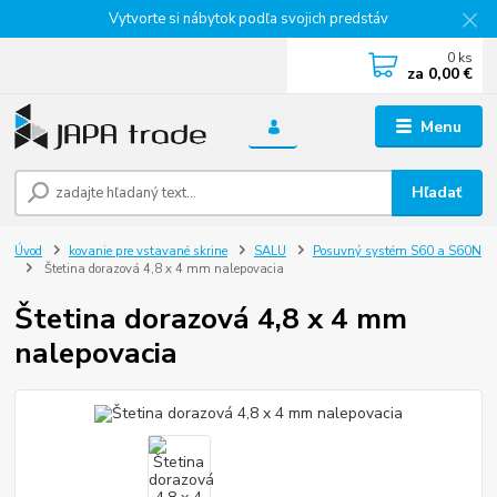
Vytvorte si nábytok podľa svojich predstáv
0
ks
za
0,00 €
Menu
Hľadať
Úvod
kovanie pre vstavané skrine
SALU
Posuvný systém S60 a S60N
Štetina dorazová 4,8 x 4 mm nalepovacia
Štetina dorazová 4,8 x 4 mm
nalepovacia