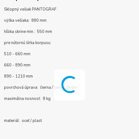
Sklopný vešiak PANTOGRAF
výška vešiaka: 880 mm
hĺbka skrine min.: 550 mm
pre nútornú šírka korpusu:
510 - 660 mm
660 - 890 mm
890 - 1210 mm
povrchová úprava: čierna / lesklý chróm
maximálna nosnosť: 8 kg
materiál: oceľ / plast