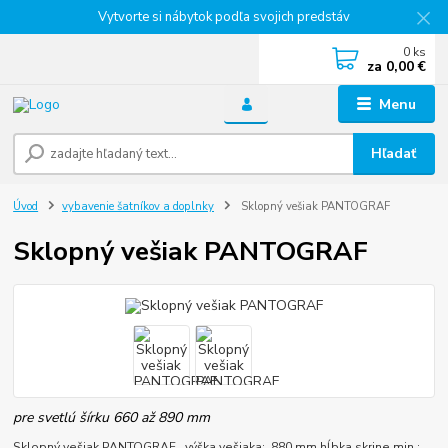
Vytvorte si nábytok podľa svojich predstáv
0
ks
za
0,00 €
Menu
Hľadať
Úvod
vybavenie šatníkov a doplnky
Sklopný vešiak PANTOGRAF
Sklopný vešiak PANTOGRAF
pre svetlú šírku 660 až 890 mm
Sklopný vešiak PANTOGRAF výška vešiaka: 880 mm hĺbka skrine min.: