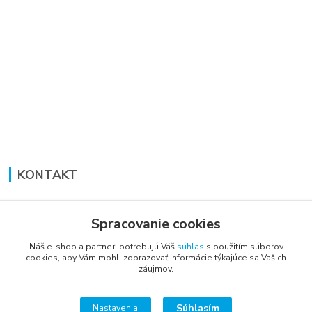
KONTAKT
Lucia Panáková Janušová
+421 948 711 774
Spracovanie cookies
PO-PI: 8:30 - 16:00
Náš e-shop a partneri potrebujú Váš
súhlas
s použitím súborov
cookies, aby Vám mohli zobrazovať informácie týkajúce sa Vašich
vsetkoprenabytok@gmail.com
záujmov.
Súhlasím
Nastavenia