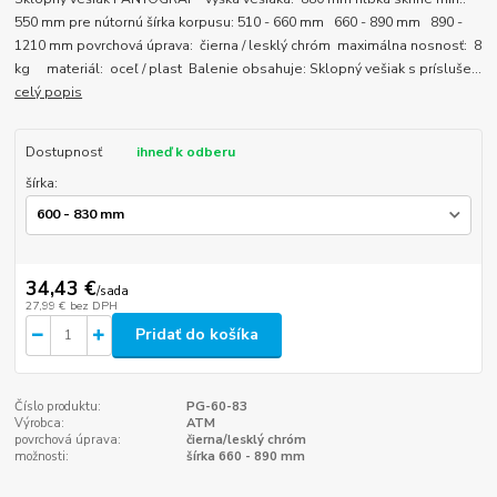
550 mm pre nútornú šírka korpusu: 510 - 660 mm 660 - 890 mm 890 -
1210 mm povrchová úprava: čierna / lesklý chróm maximálna nosnosť: 8
kg materiál: oceľ / plast Balenie obsahuje: Sklopný vešiak s prísluše...
celý popis
Dostupnosť
ihneď k odberu
šírka:
34,43 €
/
sada
27,99 €
bez DPH
Pridať do košíka
Číslo produktu:
PG-60-83
Výrobca:
ATM
povrchová úprava:
čierna/lesklý chróm
možnosti:
šírka 660 - 890 mm