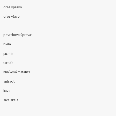
drez vpravo
drez vľavo
povrchová úprava:
biela
jasmín
tartufo
hliníková metalíza
antracit
káva
sivá skala