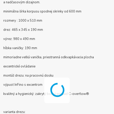
a nadčasovým dizajnom.
minimálna šírka korpusu spodnej skrinky od 600 mm
rozmery : 1000 x 510 mm
drez: 465 x 345 x 190 mm
výrez: 980 x 490 mm
hĺbka vaničky: 190 mm
mimoriadne veľká vanička, priestranná odkvapkávacia plocha
excentrické ovládanie
montáž drezu:
na pracovnú dosku
výpusť InFino s excentrom
kvalitný a hygienický: zakrytý bočný
prepad
C-overflow®
varianta drezu: