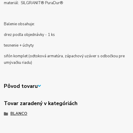
materiál: SILGRANIT® PuraDur®
Balenie obsahuje:
drez podľa objednávky - 1 ks
tesnenie + úchyty
sifón komplet (odtoková armatúra, zápachový uzáver s odbočkou pre
umývačku riadu)
Pôvod tovaru
Tovar zaradený v kategóriách
BLANCO