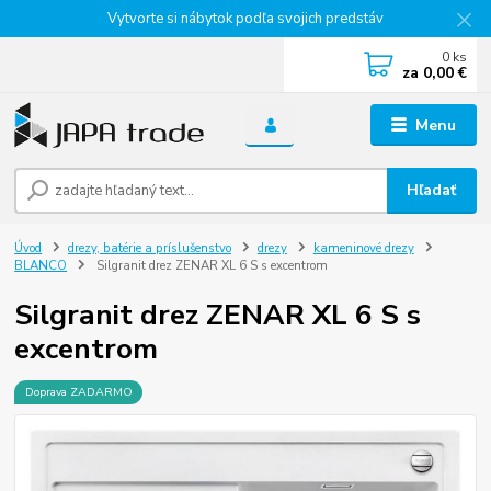
Vytvorte si nábytok podľa svojich predstáv
0
ks
za
0,00 €
Menu
Hľadať
Úvod
drezy, batérie a príslušenstvo
drezy
kameninové drezy
BLANCO
Silgranit drez ZENAR XL 6 S s excentrom
Silgranit drez ZENAR XL 6 S s
excentrom
Doprava ZADARMO