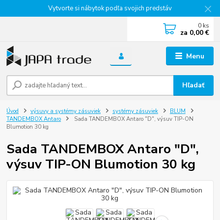
Vytvorte si nábytok podľa svojich predstáv
0
ks
za
0,00 €
Menu
Hľadať
Úvod
výsuvy a systémy zásuviek
systémy zásuviek
BLUM
TANDEMBOX Antaro
Sada TANDEMBOX Antaro "D", výsuv TIP-ON
Blumotion 30 kg
Sada TANDEMBOX Antaro "D",
výsuv TIP-ON Blumotion 30 kg