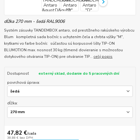
dĺžka 270 mm - šedá RAL9006
Systém zásuvky TANDEMBOX antaro, od prestížneho rakúskeho výrobcu
Blum kompletná sada bočníc s uchytením čela a chrbta výšky "M",
krytkami vo farbe bočníc súčasťou sú korpusové lišty TIP-ON
BLUMOTION max. nosnosť 30 kg (tlmené dovieranie s možnosťou
dotykového otvárania TIP-ON) pre otváranie TIP...
celý popis
Dostupnosť
externý sklad, dodanie do 5 pracovných dní
povrchová úprava:
dĺžka:
47,82 €
/
sada
38,88 €
bez DPH