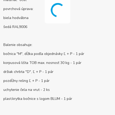
povrchová úprava:
biela hodvábna
šedá RAL9006
Balenie obsahuje:
bočnica "M", dĺžka podľa objednávky Ľ + P - 1 pár
korpusová lišta TOB max. nosnosť 30 kg - 1 pár
držiak chrbta "D", Ľ + P - 1 pár
pozdĺžny reling Ľ + P - 1 pár
uchytenie čela na vrut - 2 ks
plast.krytka bočnice s logom BLUM - 1 pár