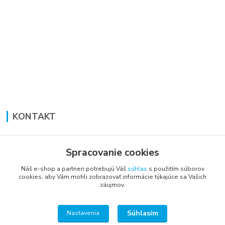
KONTAKT
Lucia Panáková Janušová
+421 948 711 774
Spracovanie cookies
PO-PI: 8:30 - 16:00
Náš e-shop a partneri potrebujú Váš
súhlas
s použitím súborov
cookies, aby Vám mohli zobrazovať informácie týkajúce sa Vašich
vsetkoprenabytok@gmail.com
záujmov.
Súhlasím
Nastavenia