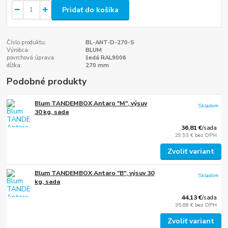
Pridať do košíka
Číslo produktu:
BL-ANT-D-270-S
Výrobca:
BLUM
povrchová úprava:
šedá RAL9006
dĺžka:
270 mm
Podobné produkty
Blum TANDEMBOX Antaro "M", výsuv
Skladom
30 kg, sada
36,81 €
/
sada
29,93 €
bez DPH
Zvoliť variant
Blum TANDEMBOX Antaro "B", výsuv 30
Skladom
kg, sada
44,13 €
/
sada
35,88 €
bez DPH
Zvoliť variant