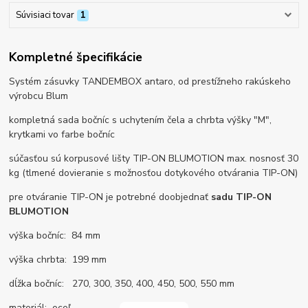
Súvisiaci tovar
1
Kompletné špecifikácie
Systém zásuvky TANDEMBOX antaro, od prestížneho rakúskeho
výrobcu Blum
kompletná sada bočníc s uchytením čela a chrbta výšky "M",
krytkami vo farbe bočníc
súčasťou sú korpusové lišty TIP-ON BLUMOTION max. nosnosť 30
kg (tlmené dovieranie s možnosťou dotykového otvárania TIP-ON)
pre otváranie TIP-ON je potrebné doobjednať
sadu TIP-ON
BLUMOTION
výška bočníc: 84 mm
výška chrbta: 199 mm
dĺžka bočníc: 270, 300, 350, 400, 450, 500, 550 mm
materiál: oceľ