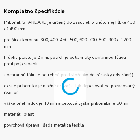
Kompletné špecifikácie
Príborník STANDARD je určený do zásuviek o vnútornej hĺbke 430
až 490 mm
pre šírku korpusu: 300, 400, 450, 500, 600, 700, 800, 900 a 1200
mm
hrúbka plastu je 2 mm, povrch je potiahnutý ochrannou fóliou
proti poškrabaniu
( ochrannú fóliu je potrebné pred vložením do zásuvky odstrániť )
okraje príborníka je možné orezať a tak dopasovať na požadovaný
rozmer
výška priehradok je 40 mm a celková výška príborníka je 50 mm
materiál: plast
povrchová úprava: šedá metalíza lesklá