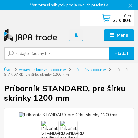
Vytvorte si nábytok podľa svojich predstáv
0
ks
za
0,00 €
Menu
Hľadať
Úvod
vybavenie kuchyne a doplnky
príborníky a doplnky
Príborník
STANDARD, pre šírku skrinky 1200 mm
Príborník STANDARD, pre šírku
skrinky 1200 mm