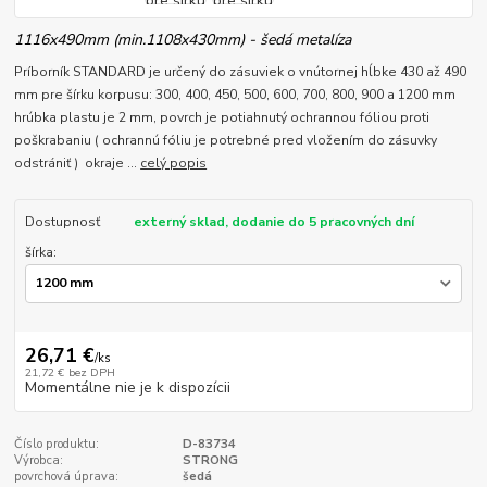
1116x490mm (min.1108x430mm) - šedá metalíza
Príborník STANDARD je určený do zásuviek o vnútornej hĺbke 430 až 490
mm pre šírku korpusu: 300, 400, 450, 500, 600, 700, 800, 900 a 1200 mm
hrúbka plastu je 2 mm, povrch je potiahnutý ochrannou fóliou proti
poškrabaniu ( ochrannú fóliu je potrebné pred vložením do zásuvky
odstrániť ) okraje ...
celý popis
Dostupnosť
externý sklad, dodanie do 5 pracovných dní
šírka:
26,71 €
/
ks
21,72 €
bez DPH
Momentálne nie je k dispozícii
Číslo produktu:
D-83734
Výrobca:
STRONG
povrchová úprava:
šedá