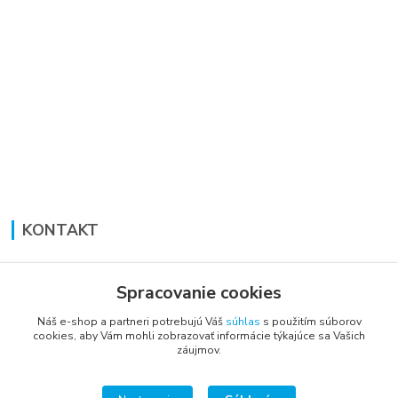
KONTAKT
Lucia Panáková Janušová
+421 948 711 774
Spracovanie cookies
PO-PI: 8:30 - 16:00
Náš e-shop a partneri potrebujú Váš
súhlas
s použitím súborov
cookies, aby Vám mohli zobrazovať informácie týkajúce sa Vašich
vsetkoprenabytok@gmail.com
záujmov.