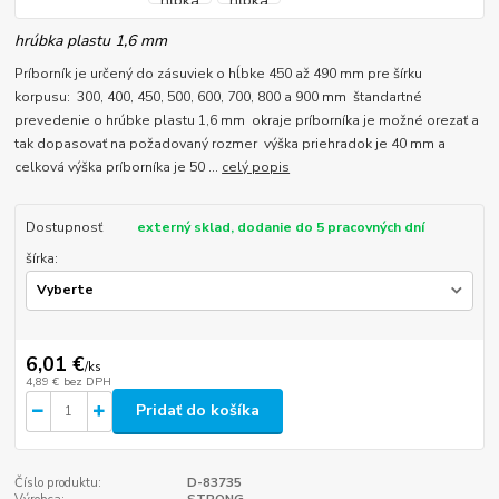
hrúbka plastu 1,6 mm
Príborník je určený do zásuviek o hĺbke 450 až 490 mm pre šírku
korpusu: 300, 400, 450, 500, 600, 700, 800 a 900 mm štandartné
prevedenie o hrúbke plastu 1,6 mm okraje príborníka je možné orezať a
tak dopasovať na požadovaný rozmer výška priehradok je 40 mm a
celková výška príborníka je 50 ...
celý popis
Dostupnosť
externý sklad, dodanie do 5 pracovných dní
šírka:
6,01 €
/
ks
4,89 €
bez DPH
Pridať do košíka
Číslo produktu:
D-83735