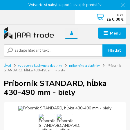
Vytvorte si nábytok podľa svojich predstáv
0
ks
za
0,00 €
Menu
Hľadať
Úvod
vybavenie kuchyne a doplnky
príborníky a doplnky
Príborník
STANDARD, hĺbka 430-490 mm - biely
Príborník STANDARD, hĺbka
430-490 mm - biely