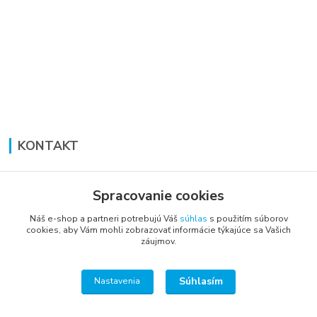
KONTAKT
Lucia Panáková Janušová
+421 948 711 774
Spracovanie cookies
PO-PI: 8:30 - 16:00
Náš e-shop a partneri potrebujú Váš
súhlas
s použitím súborov
cookies, aby Vám mohli zobrazovať informácie týkajúce sa Vašich
vsetkoprenabytok@gmail.com
záujmov.
Súhlasím
Nastavenia