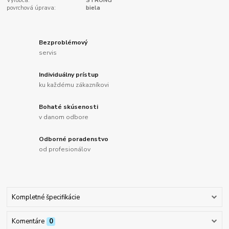
Výrobca:
STRONG
povrchová úprava:
biela
Bezproblémový
servis
Individuálny prístup
ku každému zákazníkovi
Bohaté skúsenosti
v danom odbore
Odborné poradenstvo
od profesionálov
Kompletné špecifikácie
Komentáre
0