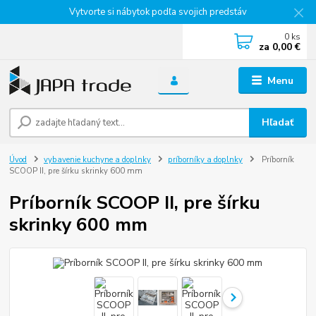
Vytvorte si nábytok podľa svojich predstáv
0
ks
za
0,00 €
Menu
Hľadať
Úvod
vybavenie kuchyne a doplnky
príborníky a doplnky
Príborník
SCOOP II, pre šírku skrinky 600 mm
Príborník SCOOP II, pre šírku
skrinky 600 mm