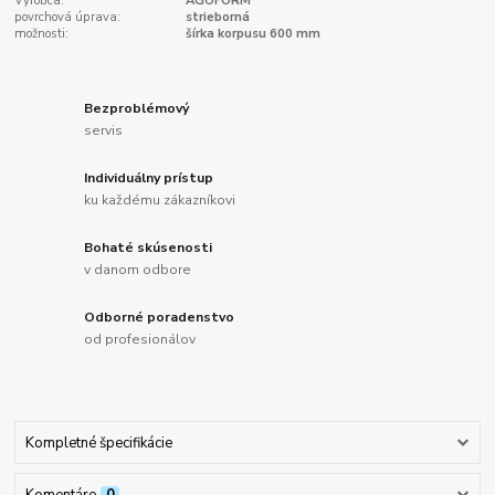
Výrobca:
AGOFORM
povrchová úprava:
strieborná
možnosti:
šírka korpusu 600 mm
Bezproblémový
servis
Individuálny prístup
ku každému zákazníkovi
Bohaté skúsenosti
v danom odbore
Odborné poradenstvo
od profesionálov
Kompletné špecifikácie