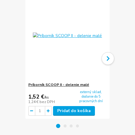
Príborník SCOOP II - delenie malé
Príborník SC
externý sklad,
1,52 €
2,79 €
dodanie do 5
/
ks
/
ks
pracovných dní
1,24 €
bez DPH
2,27 €
bez D
Pridať do košíka