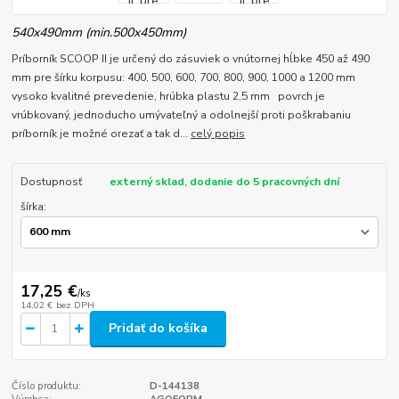
540x490mm (min.500x450mm)
Príborník SCOOP II je určený do zásuviek o vnútornej hĺbke 450 až 490
mm pre šírku korpusu: 400, 500, 600, 700, 800, 900, 1000 a 1200 mm
vysoko kvalitné prevedenie, hrúbka plastu 2,5 mm povrch je
vrúbkovaný, jednoducho umývateľný a odolnejší proti poškrabaniu
príborník je možné orezať a tak d...
celý popis
Dostupnosť
externý sklad, dodanie do 5 pracovných dní
šírka:
17,25 €
/
ks
14,02 €
bez DPH
Pridať do košíka
Číslo produktu:
D-144138