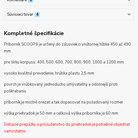
Komentáre
0
Súvisiaci tovar
4
Kompletné špecifikácie
Príborník SCOOP II je určený do zásuviek o vnútornej hĺbke 450 až 490
mm
pre šírku korpusu:
400, 500, 600, 700, 800, 900, 1000 a 1200 mm
vysoko kvalitné prevedenie, hrúbka plastu 2,5 mm
povrch je vrúbkovaný, jednoducho umývateľný a odolnejší proti
poškrabaniu
príborník je možné orezať a tak dopasovať na požadovaný rozmer
výška priehradok je 50 mm a celková výška príborníka je 60 mm
Deliacie prepážky a príslušenstvo do priehradok je potrebné objednať
samostatne.