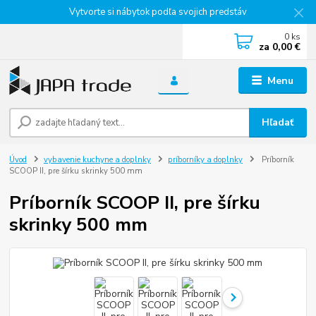
Vytvorte si nábytok podľa svojich predstáv
0
ks
za
0,00 €
Menu
Hľadať
Úvod
vybavenie kuchyne a doplnky
príborníky a doplnky
Príborník
SCOOP II, pre šírku skrinky 500 mm
Príborník SCOOP II, pre šírku
skrinky 500 mm