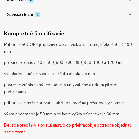
Komentáre
0
Súvisiaci tovar
4
Kompletné špecifikácie
Príborník SCOOP II je určený do zásuviek o vnútornej hĺbke 450 až 490
mm
pre šírku korpusu:
400, 500, 600, 700, 800, 900, 1000 a 1200 mm
vysoko kvalitné prevedenie, hrúbka plastu 2,5 mm
povrch je vrúbkovaný, jednoducho umývateľný a odolnejší proti
poškrabaniu
príborník je možné orezať a tak dopasovať na požadovaný rozmer
výška priehradok je 50 mm a celková výška príborníka je 60 mm
Deliacie prepážky a príslušenstvo do priehradok je potrebné objednať
samostatne.