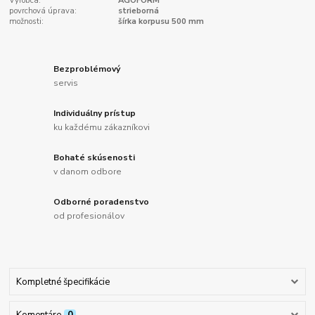
Výrobca:
AGOFORM
povrchová úprava:
strieborná
možnosti:
šírka korpusu 500 mm
Bezproblémový
servis
Individuálny prístup
ku každému zákazníkovi
Bohaté skúsenosti
v danom odbore
Odborné poradenstvo
od profesionálov
Kompletné špecifikácie