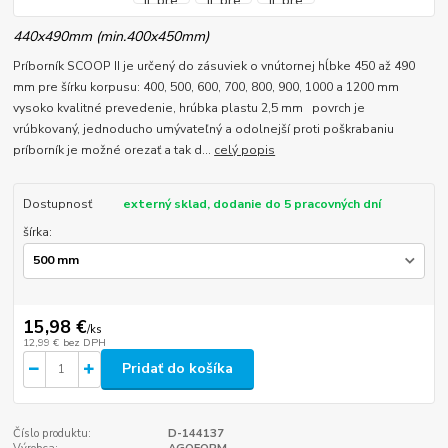
440x490mm (min.400x450mm)
Príborník SCOOP II je určený do zásuviek o vnútornej hĺbke 450 až 490
mm pre šírku korpusu: 400, 500, 600, 700, 800, 900, 1000 a 1200 mm
vysoko kvalitné prevedenie, hrúbka plastu 2,5 mm povrch je
vrúbkovaný, jednoducho umývateľný a odolnejší proti poškrabaniu
príborník je možné orezať a tak d...
celý popis
Dostupnosť
externý sklad, dodanie do 5 pracovných dní
šírka:
15,98 €
/
ks
12,99 €
bez DPH
Pridať do košíka
Číslo produktu:
D-144137