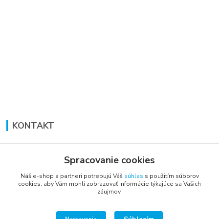
KONTAKT
Lucia Panáková Janušová
+421 948 711 774
Spracovanie cookies
PO-PI: 8:30 - 16:00
Náš e-shop a partneri potrebujú Váš
súhlas
s použitím súborov
cookies, aby Vám mohli zobrazovať informácie týkajúce sa Vašich
vsetkoprenabytok@gmail.com
záujmov.