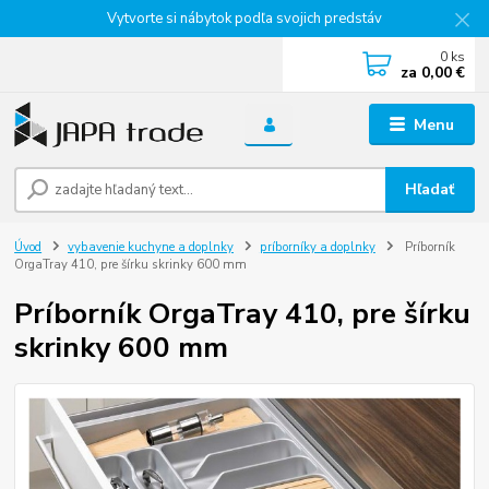
Vytvorte si nábytok podľa svojich predstáv
0
ks
za
0,00 €
Menu
Hľadať
Úvod
vybavenie kuchyne a doplnky
príborníky a doplnky
Príborník
OrgaTray 410, pre šírku skrinky 600 mm
Príborník OrgaTray 410, pre šírku
skrinky 600 mm