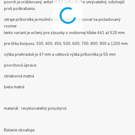
povrch je vrúbkovaný, antistatický, jednoducho umývateľný, odolnejší
proti poškrabaniu
okraje príborníka je možné orezať a tak dopasovať na požadovaný
rozmer
tento variant je určený pre zásuvky o vnútornej hĺbke 441 až 520 mm
pre šírku korpusu:
300, 400, 450, 500, 600, 700, 800, 900 a 1200 mm
výška priehradok je 47 mm a celková výška príborníka je 55 mm
povrchová úprava:
strieborná matná
biela matná
materiál: recyklovateľný polystyrol
Balenie obsahuje: