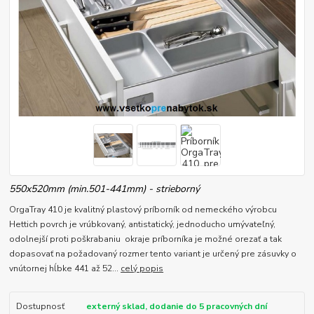
550x520mm (min.501-441mm) - strieborný
OrgaTray 410 je kvalitný plastový príborník od nemeckého výrobcu
Hettich povrch je vrúbkovaný, antistatický, jednoducho umývateľný,
odolnejší proti poškrabaniu okraje príborníka je možné orezať a tak
dopasovať na požadovaný rozmer tento variant je určený pre zásuvky o
vnútornej hĺbke 441 až 52...
celý popis
Dostupnosť
externý sklad, dodanie do 5 pracovných dní