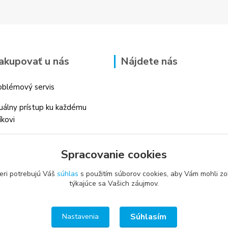
akupovať u nás
Nájdete nás
blémový servis
duálny prístup ku každému
íkovi
 skúsenosti v danom odbore
Spracovanie cookies
é profesionálne
enstvo
eri potrebujú Váš
súhlas
s použitím súborov cookies, aby Vám mohli zo
týkajúce sa Vašich záujmov.
Súhlasím
Nastavenia