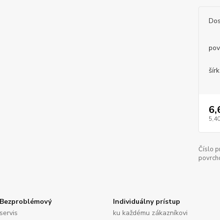
Dos
pov
šírk
6,
5,40
Číslo p
povrch
Bezproblémový
Individuálny prístup
servis
ku každému zákazníkovi