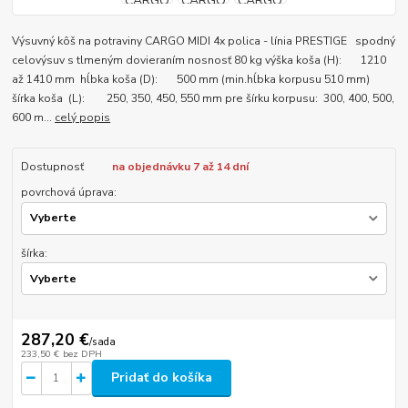
Výsuvný kôš na potraviny CARGO MIDI 4x polica - línia PRESTIGE spodný
celovýsuv s tlmeným dovieraním nosnosť 80 kg výška koša (H): 1210
až 1410 mm hĺbka koša (D): 500 mm (min.hĺbka korpusu 510 mm)
šírka koša (L): 250, 350, 450, 550 mm pre šírku korpusu: 300, 400, 500,
600 m...
celý popis
Dostupnosť
na objednávku 7 až 14 dní
povrchová úprava:
šírka:
287,20 €
/
sada
233,50 €
bez DPH
Pridať do košíka