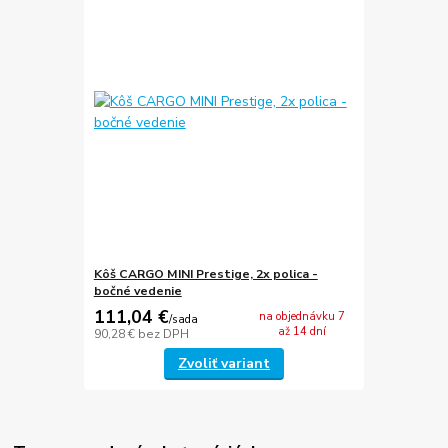
Kôš CARGO MINI Prestige, 2x polica -
bočné vedenie
111,04 €
na objednávku 7
/
sada
až 14 dní
90,28 €
bez DPH
Zvoliť variant