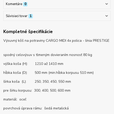
Komentáre
0
Súvisiaci tovar
1
Kompletné špecifikácie
Výsuvný kôš na potraviny CARGO MIDI 4x polica - línia PRESTIGE
spodný celovýsuv s tlmeným dovieraním nosnosť 80 kg
výška koša (H): 1210 až 1410 mm
hĺbka koša (D): 500 mm (min.hĺbka korpusu 510 mm)
šírka koša (L): 250, 350, 450, 550 mm
pre šírku korpusu: 300, 400, 500, 600 mm
materiál: oceľ
povrchová úprava rámu: šedá metalická