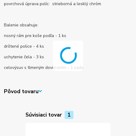
povrchová úprava políc: strieborná a lesklý chróm
Balenie obsahuje:
nosný rám pre koše podľa - 1 ks
drôtené police - 4 ks
uchytenie čela - 3 ks
celovýsuv s tlmeným dovieraním - 1 sada
Pôvod tovaru
Súvisiaci tovar
1