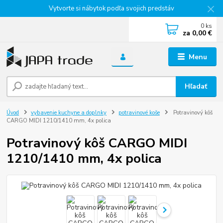
Vytvorte si nábytok podľa svojich predstáv
0
ks
za
0,00 €
Menu
Hľadať
Úvod
vybavenie kuchyne a doplnky
potravinové koše
Potravinový kôš
CARGO MIDI 1210/1410 mm, 4x polica
Potravinový kôš CARGO MIDI
1210/1410 mm, 4x polica