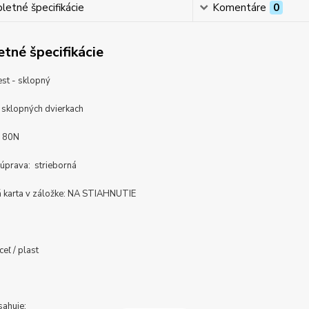
etné špecifikácie
Komentáre
0
tné špecifikácie
est - sklopný
i sklopných dvierkach
u: 80N
úprava: strieborná
 karta v záložke: NA STIAHNUTIE
ceľ / plast
sahuje: