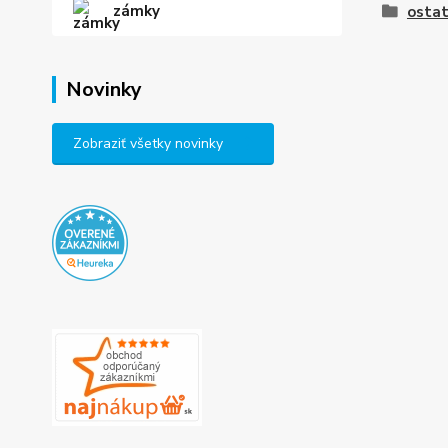
zámky
ostat
Novinky
Zobraziť všetky novinky