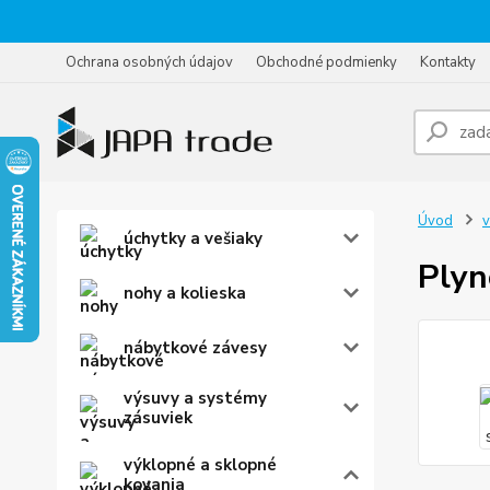
Ochrana osobných údajov
Obchodné podmienky
Kontakty
Úvod
v
úchytky a vešiaky
Plyn
nohy a kolieska
nábytkové závesy
výsuvy a systémy
zásuviek
výklopné a sklopné
kovania