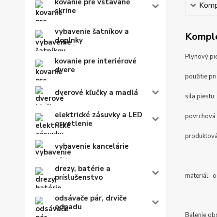
kovanie pre vstavané
Kompl
skrine
vybavenie šatníkov a
Komple
doplnky
Plynový pi
kovanie pre interiérové
dvere
použitie pr
dverové kľučky a madlá
sila piest
elektrické zásuvky a LED
povrchová 
osvetlenie
produktová
vybavenie kancelárie
drezy, batérie a
materiál: o
príslušenstvo
odsávače pár, drviče
odpadu
Balenie ob