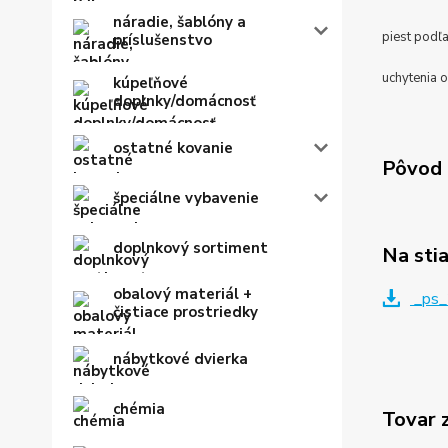
náradie, šablóny a
piest podľa
príslušenstvo
uchytenia o
kúpeľňové
doplnky/domácnosť
ostatné kovanie
Pôvod 
špeciálne vybavenie
doplnkový sortiment
Na sti
obalový materiál +
_ps_
čistiace prostriedky
nábytkové dvierka
chémia
Tovar 