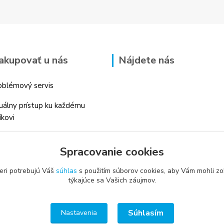
akupovať u nás
Nájdete nás
blémový servis
duálny prístup ku každému
íkovi
 skúsenosti v danom odbore
Spracovanie cookies
é profesionálne
enstvo
eri potrebujú Váš
súhlas
s použitím súborov cookies, aby Vám mohli zo
týkajúce sa Vašich záujmov.
Súhlasím
Nastavenia