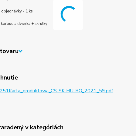
 objednávky - 1 ks
 korpus a dvierka + skrutky
tovaru
ahnutie
251Karta_produktowa_CS-SK-HU-RO_2021_59.pdf
zaradený v kategóriách