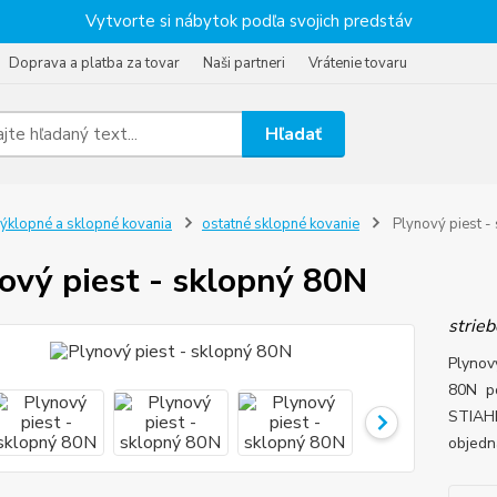
Vytvorte si nábytok podľa svojich predstáv
Doprava a platba za tovar
Naši partneri
Vrátenie tovaru
Hľadať
ýklopné a sklopné kovania
ostatné sklopné kovanie
Plynový piest -
ový piest - sklopný 80N
strie
Plynový
80N po
STIAHN
objedn