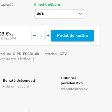
tupnosť
ihneď k odberu
:
03 €
/
ks
Pridať do košíka
 €
bez DPH
roduktu:
G-PD-ECGDL.80
Výrobca:
GTV
ová úprava:
strieborná
Odborné
Bohaté skúsenosti
poradenstvo
v danom odbore
od profesionálov