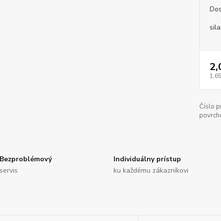
Dos
sila
2,
1,65
Číslo p
povrch
Bezproblémový
Individuálny prístup
servis
ku každému zákazníkovi