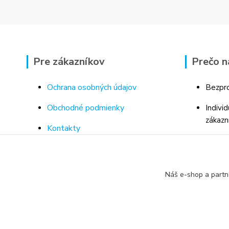
Pre zákazníkov
Prečo n
Ochrana osobných údajov
Bezpro
Obchodné podmienky
Indivi
zákazn
Kontakty
Bohaté
Doprava a platba za tovar
Odborn
Odstúpenie od kúpnej zmluvy
porad
Náš e-shop a partn
Vrátenie tovaru