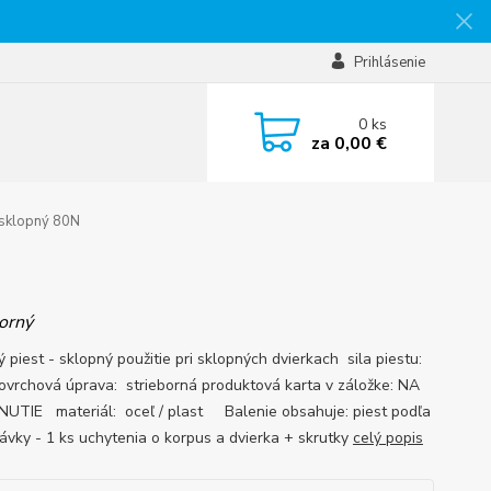
Prihlásenie
0
ks
za
0,00 €
 sklopný 80N
borný
 piest - sklopný použitie pri sklopných dvierkach sila piestu:
vrchová úprava: strieborná produktová karta v záložke: NA
UTIE materiál: oceľ / plast Balenie obsahuje: piest podľa
ávky - 1 ks uchytenia o korpus a dvierka + skrutky
celý popis