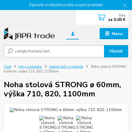
Vytvorte si nábytok podľa svojich predstáv
0
ks
za
0,00 €
Menu
Hľadať
Úvod
nohy a kolieska
stolové nohy a podnože
Noha stolová STRONG
ø 60mm, výška 710, 820, 1100mm
Noha stolová STRONG ø 60mm,
výška 710, 820, 1100mm