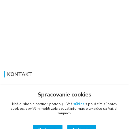
KONTAKT
Lucia Panáková Janušová
+421 948 711 774
Spracovanie cookies
PO-PI: 8:30 - 16:00
Náš e-shop a partneri potrebujú Váš
súhlas
s použitím súborov
cookies, aby Vám mohli zobrazovať informácie týkajúce sa Vašich
vsetkoprenabytok@gmail.com
záujmov.