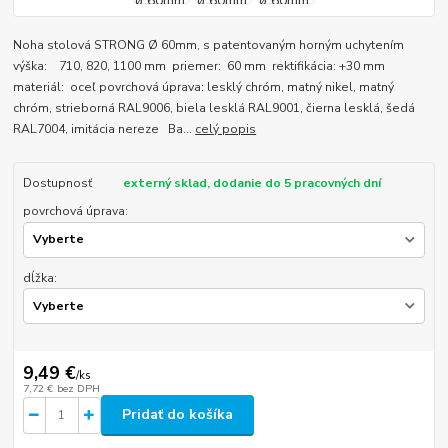
Noha stolová STRONG Ø 60mm, s patentovaným horným uchytením
výška: 710, 820, 1100 mm priemer: 60 mm rektifikácia: +30 mm
materiál: oceľ povrchová úprava: lesklý chróm, matný nikel, matný
chróm, strieborná RAL9006, biela lesklá RAL9001, čierna lesklá, šedá
RAL7004, imitácia nereze Ba...
celý popis
Dostupnosť
externý sklad, dodanie do 5 pracovných dní
povrchová úprava:
dĺžka:
9,49 €
/
ks
7,72 €
bez DPH
Pridať do košíka