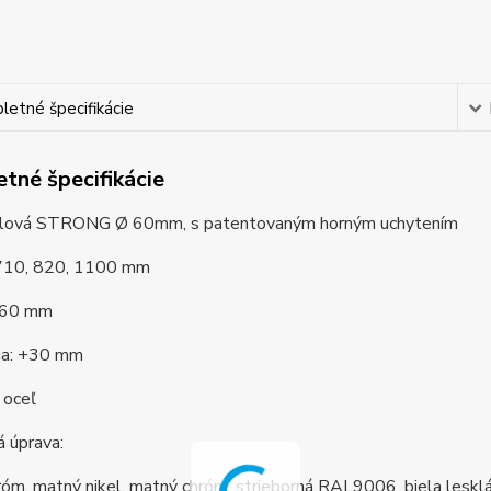
etné špecifikácie
tné špecifikácie
lová STRONG Ø 60mm, s patentovaným horným uchytením
710, 820, 1100 mm
: 60 mm
cia: +30 mm
 oceľ
 úprava:
róm, matný nikel, matný chróm, strieborná RAL9006, biela lesk