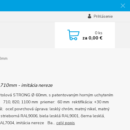
Prihlásenie
0
ks
za
0,00 €
60mm
 710mm - imitácia nereze
stolová STRONG Ø 60mm, s patentovaným horným uchytením
 710, 820, 1100 mm priemer: 60 mm rektifikácia: +30 mm
ál: oceľ povrchová úprava: lesklý chróm, matný nikel, matný
 strieborná RAL9006, biela lesklá RAL9001, čierna lesklá,
AL7004, imitácia nereze Ba...
celý popis