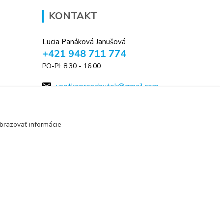
KONTAKT
Lucia Panáková Janušová
+421 948 711 774
PO-PI: 8:30 - 16:00
vsetkoprenabytok@gmail.com
brazovať informácie
Vytvorené na
Eshop-rychlo.sk