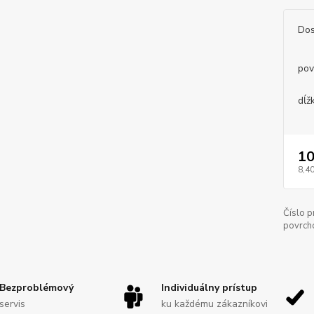
Dos
pov
dĺž
10
8,40
Číslo p
povrch
Bezproblémový
Individuálny prístup
servis
ku každému zákazníkovi