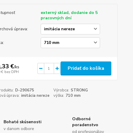
tupnosť
externý sklad, dodanie do 5
pracovných dní
rchová úprava:
ka:
,33 €
/
ks
Pridať do košíka
 €
bez DPH
roduktu:
D-290675
Výrobca:
STRONG
ová úprava:
imitácia nereze
výška:
710 mm
Odborné
Bohaté skúsenosti
poradenstvo
v danom odbore
od profesionálov