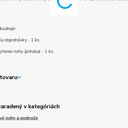
bsahuje:
a objednávky - 1 ks
ytenie nohy (príruba) - 1 ks
tovaru
zaradený v kategóriách
vé nohy a podnože