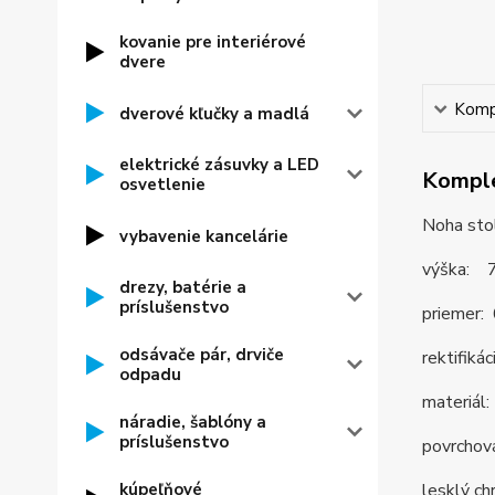
kovanie pre interiérové
dvere
Kompl
dverové kľučky a madlá
elektrické zásuvky a LED
Komple
osvetlenie
Noha sto
vybavenie kancelárie
výška: 
drezy, batérie a
príslušenstvo
priemer
odsávače pár, drviče
rektifiká
odpadu
materiál:
náradie, šablóny a
príslušenstvo
povrchová
kúpeľňové
lesklý ch