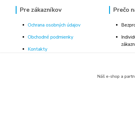
Pre zákazníkov
Prečo n
Ochrana osobných údajov
Bezpro
Obchodné podmienky
Indivi
zákazn
Kontakty
Bohaté
Doprava a platba za tovar
Odborn
Odstúpenie od kúpnej zmluvy
porad
Náš e-shop a partn
Vrátenie tovaru