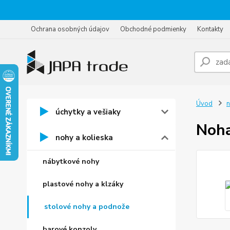
Ochrana osobných údajov
Obchodné podmienky
Kontakty
Úvod
n
úchytky a vešiaky
Noh
nohy a kolieska
nábytkové nohy
plastové nohy a klzáky
stolové nohy a podnože
barové konzoly