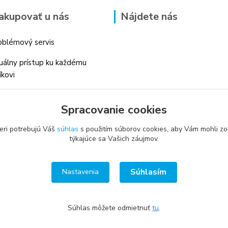
akupovať u nás
Nájdete nás
blémový servis
duálny prístup ku každému
íkovi
 skúsenosti v danom odbore
Spracovanie cookies
é profesionálne
enstvo
eri potrebujú Váš
súhlas
s použitím súborov cookies, aby Vám mohli zo
týkajúce sa Vašich záujmov.
Súhlasím
Nastavenia
Súhlas môžete odmietnuť
tu
.