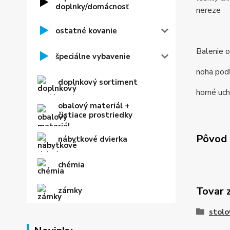
doplnky/domácnosť
nereze
ostatné kovanie
Balenie o
špeciálne vybavenie
noha podľ
doplnkový sortiment
horné uch
obalový materiál +
čistiace prostriedky
Pôvod 
nábytkové dvierka
chémia
Tovar 
zámky
stolo