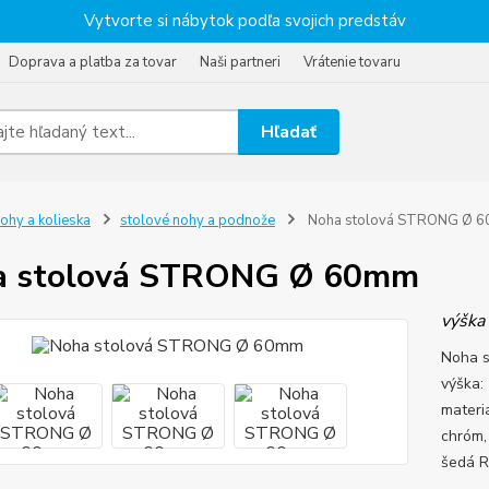
Vytvorte si nábytok podľa svojich predstáv
Doprava a platba za tovar
Naši partneri
Vrátenie tovaru
Hľadať
ohy a kolieska
stolové nohy a podnože
Noha stolová STRONG Ø 
a stolová STRONG Ø 60mm
výška
Noha 
výška:
materi
chróm,
šedá R