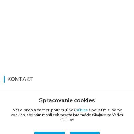
KONTAKT
Lucia Panáková Janušová
+421 948 711 774
Spracovanie cookies
PO-PI: 8:30 - 16:00
Náš e-shop a partneri potrebujú Váš
súhlas
s použitím súborov
cookies, aby Vám mohli zobrazovať informácie týkajúce sa Vašich
vsetkoprenabytok@gmail.com
záujmov.