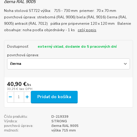
čierna RAL 9005
Noha stolová ST722 výška: 715 - 730 mm priemer: 70 x 70 mm
povrchová úprava: strieborná (RAL 9006) biela (RAL 9016) čierna (RAL
9005) antracit (RAL 7012) pätka pre pripevnenie 120 x 120 mm Balenie
obsahuje: noha podľa objednávky - 1 ks
celý popis
Dostupnosť
externý sklad, dodanie do 5 pracovných dní
povrchová úprava:
40,90 €
/
ks
33,25 €
bez DPH
Pridať do košíka
Číslo produktu:
D-219339
Výrobca:
STRONG
povrchová úprava:
čierna RAL 9005
možnosti:
výška 715 mm