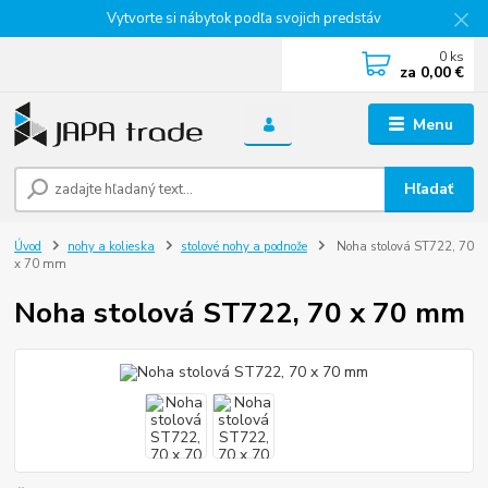
Vytvorte si nábytok podľa svojich predstáv
0
ks
za
0,00 €
Menu
Hľadať
Úvod
nohy a kolieska
stolové nohy a podnože
Noha stolová ST722, 70
x 70 mm
Noha stolová ST722, 70 x 70 mm