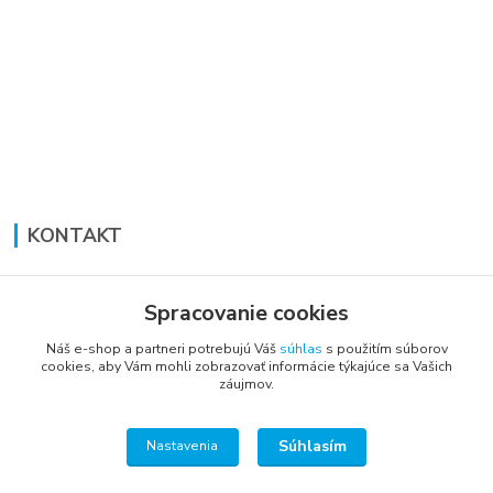
KONTAKT
Lucia Panáková Janušová
+421 948 711 774
Spracovanie cookies
PO-PI: 8:30 - 16:00
Náš e-shop a partneri potrebujú Váš
súhlas
s použitím súborov
cookies, aby Vám mohli zobrazovať informácie týkajúce sa Vašich
vsetkoprenabytok@gmail.com
záujmov.
Súhlasím
Nastavenia