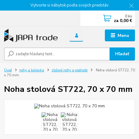
Vytvorte si nábytok podľa svojich predstáv
0
ks
za
0,00 €
Menu
Hľadať
Úvod
nohy a kolieska
stolové nohy a podnože
Noha stolová ST722, 70
x 70 mm
Noha stolová ST722, 70 x 70 mm