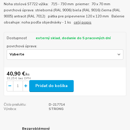
Noha stolová ST722 výška: 715 - 730 mm priemer: 70 x 70 mm
povrchová úprava: strieborná (RAL 9006) biela (RAL 9016) čierna (RAL
9005) antracit (RAL 7012) pätka pre pripevnenie 120 x 120 mm Balenie
obsahuje: noha podľa objednávky - 1 ks
celý popis
Dostupnosť
externý sklad, dodanie do 5 pracovných dní
povrchová úprava:
40,90 €
/
ks
33,25 €
bez DPH
Pridať do košíka
Číslo produktu:
D-217714
Výrobca:
STRONG
Bezproblémový