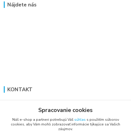
Nájdete nás
KONTAKT
Lucia Panáková Janušová
+421 948 711 774
Spracovanie cookies
PO-PI: 8:30 - 16:00
Náš e-shop a partneri potrebujú Váš
súhlas
s použitím súborov
cookies, aby Vám mohli zobrazovať informácie týkajúce sa Vašich
vsetkoprenabytok@gmail.com
záujmov.