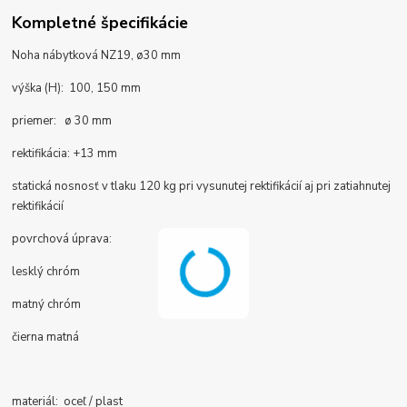
Kompletné špecifikácie
Noha nábytková NZ19, ø30 mm
výška (H): 100, 150 mm
priemer: ø 30 mm
rektifikácia: +13 mm
statická nosnosť v tlaku 120 kg pri vysunutej rektifikácií aj pri zatiahnutej
rektifikácií
povrchová úprava:
lesklý chróm
matný chróm
čierna matná
materiál: oceľ / plast