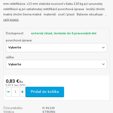
mm rektifikácia: +13 mm statická nosnosť v tlaku 120 kg pri vysunutej
rektifikácií aj pri zatiahnutej rektifikácií povrchová úprava: lesklý chróm
matný chróm čierna matná materiál: oceľ / plast Balenie obsahuje: ...
celý popis
Dostupnosť
externý sklad, dodanie do 5 pracovných dní
povrchová úprava:
výška:
0,83 €
/
ks
0,67 €
bez DPH
Pridať do košíka
Číslo produktu:
D-91220
Výrobca:
STRONG