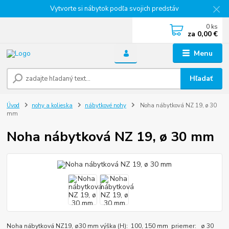
Vytvorte si nábytok podľa svojich predstáv
0
ks
za
0,00 €
Menu
Hľadať
Úvod
nohy a kolieska
nábytkové nohy
Noha nábytková NZ 19, ø 30
mm
Noha nábytková NZ 19, ø 30 mm
Noha nábytková NZ19, ø30 mm výška (H): 100, 150 mm priemer: ø 30