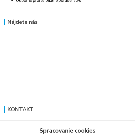
Odborné profesionálne poradenstvo
Nájdete nás
KONTAKT
Lucia Panáková Janušová
+421 948 711 774
Spracovanie cookies