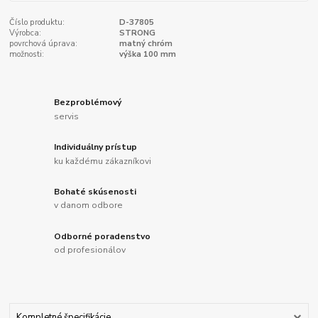
Číslo produktu:
D-37805
Výrobca:
STRONG
povrchová úprava:
matný chróm
možnosti:
výška 100 mm
Bezproblémový
servis
Individuálny prístup
ku každému zákazníkovi
Bohaté skúsenosti
v danom odbore
Odborné poradenstvo
od profesionálov
Kompletné špecifikácie