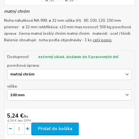
matný chróm
Noha nábytková NA 999, ø 32 mm výška (H): 80, 100, 120, 150 mm
priemer: ø 32 mm rektifikácia: +10 mm max.nosnosť: 500 kg povrchová
úprava: čierna matná lesklý chróm matný chróm materiál: oceľ / hliník
Balenie obsahuje: noha podľa objednávky - 1 ks
celý popis
Dostupnosť
externý sklad, dodanie do 5 pracovných dní
povrchová úprava:
výška:
5,24 €
/
ks
4,26 €
bez DPH
Pridať do košíka