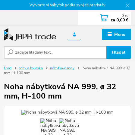
Vytvorte si nábytok podľa svojich predstáv
0
ks
za
0,00 €
Menu
Hľadať
Úvod
nohy a kolieska
nábytkové nohy
Noha nábytková NA 999, ø 32
mm, H-100 mm
Noha nábytková NA 999, ø 32
mm, H-100 mm