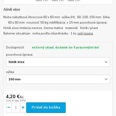
hliník elox
Noha nábytková štvorcová 60 x 60 mm výška (H): 60, 100, 150 mm šírka:
60 x 60 mm nosnosť: 50 kg rekfifikácia: + 15 mm povrchová úprava:
hliník elox imitácia nereze čierna matná materiál: hliník / plast
Balenie obsahuje: noha podľa objednávky - 1 ks
celý popis
Dostupnosť
externý sklad, dodanie do 5 pracovných dní
povrchová úprava:
výška:
4,20 €
/
ks
3,41 €
bez DPH
Pridať do košíka