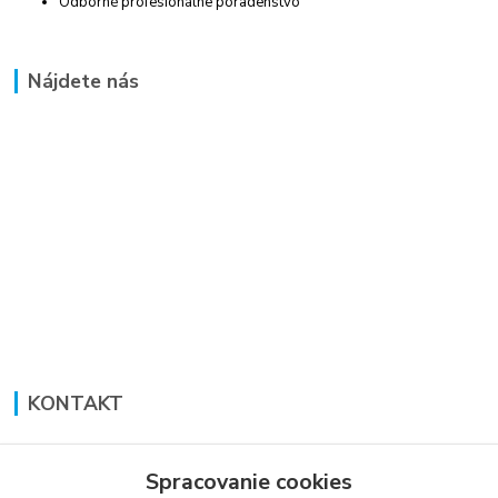
Odborné profesionálne poradenstvo
Nájdete nás
KONTAKT
Lucia Panáková Janušová
+421 948 711 774
Spracovanie cookies