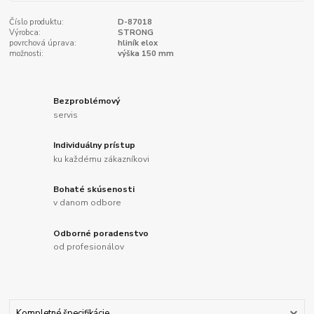
Číslo produktu:
D-87018
Výrobca:
STRONG
povrchová úprava:
hliník elox
možnosti:
výška 150 mm
Bezproblémový
servis
Individuálny prístup
ku každému zákazníkovi
Bohaté skúsenosti
v danom odbore
Odborné poradenstvo
od profesionálov
Kompletné špecifikácie