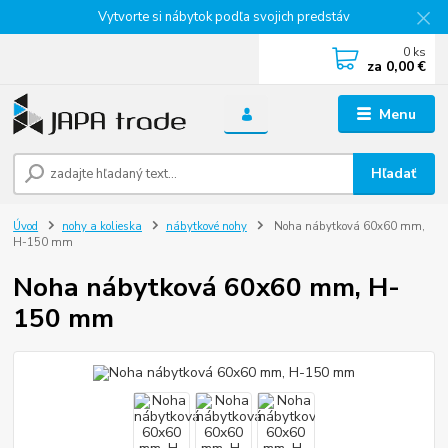
Vytvorte si nábytok podľa svojich predstáv
0
ks
za
0,00 €
Menu
Hľadať
Úvod
nohy a kolieska
nábytkové nohy
Noha nábytková 60x60 mm,
H-150 mm
Noha nábytková 60x60 mm, H-
150 mm