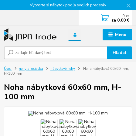
Vytvorte si nábytok podľa svojich predstáv
0
ks
za
0,00 €
Menu
Hľadať
Úvod
nohy a kolieska
nábytkové nohy
Noha nábytková 60x60 mm,
H-100 mm
Noha nábytková 60x60 mm, H-
100 mm