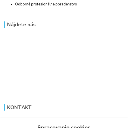
Odborné profesionálne poradenstvo
Nájdete nás
KONTAKT
Lucia Panáková Janušová
+421 948 711 774
Spracovanie cookies