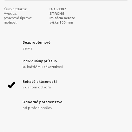
Číslo produktu:
D-153307
Výrobca:
STRONG
povrchová úprava:
imitácia nereze
možnosti:
výška 100 mm
Bezproblémový
servis
Individuálny prístup
ku každému zákazníkovi
Bohaté skúsenosti
v danom odbore
Odborné poradenstvo
od profesionálov