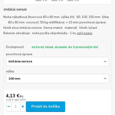
imitácia nereze
Noha nábytková štvorcová 60 x 60 mm výška (H): 60, 100, 150 mm šírka:
60 x 60 mm nosnosť: 50 kg rekfifikácia: + 15 mm povrchová úprava:
hliník elox imitácia nereze čierna matná materiál: hliník / plast
Balenie obsahuje: noha podľa objednávky - 1 ks
celý popis
Dostupnosť
externý sklad, dodanie do 5 pracovných dní
povrchová úprava:
výška:
4,13 €
/
ks
3,36 €
bez DPH
Pridať do košíka