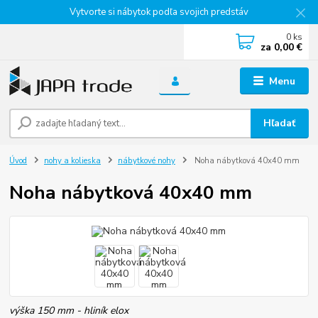
Vytvorte si nábytok podľa svojich predstáv
0
ks
za
0,00 €
Menu
Hľadať
Úvod
nohy a kolieska
nábytkové nohy
Noha nábytková 40x40 mm
Noha nábytková 40x40 mm
výška 150 mm - hliník elox