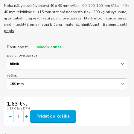
Noha nábytková štvorcová 40 x 40 mm výška: 60, 100, 150 mm šírka: 40 x
40 mm rektifikácia: +15 mm statická nosnosť v tlaku 300 kg pri vysunutej
aj pri zatiahnutej rektifikácií povrchová úprava: hliník elox imitácia nerez
chróm lesklý čierna matná brúsná materiál: hliník/plast Balenie...
celý
popis
Dostupnosť
ihneď k odberu
povrchová úprava:
výška:
1,63 €
/
ks
1,33 €
bez DPH
Pridať do košíka