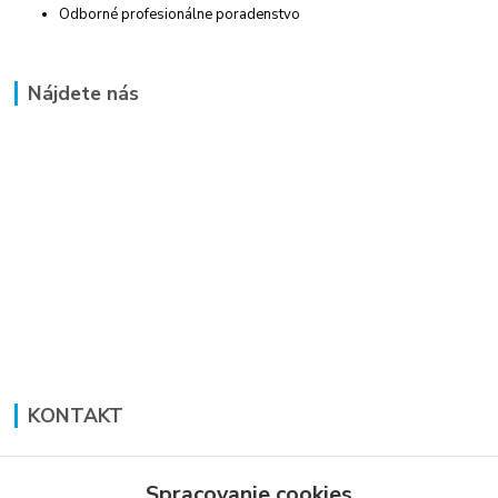
Odborné profesionálne poradenstvo
Nájdete nás
KONTAKT
Lucia Panáková Janušová
+421 948 711 774
Spracovanie cookies