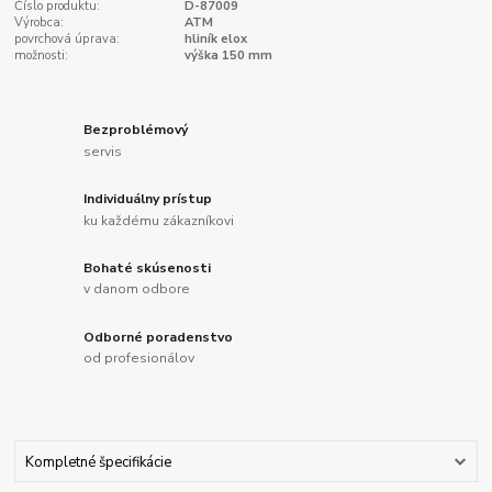
Číslo produktu:
D-87009
Výrobca:
ATM
povrchová úprava:
hliník elox
možnosti:
výška 150 mm
Bezproblémový
servis
Individuálny prístup
ku každému zákazníkovi
Bohaté skúsenosti
v danom odbore
Odborné poradenstvo
od profesionálov
Kompletné špecifikácie