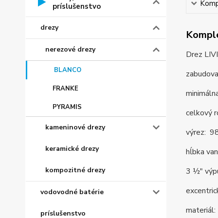
Kompl
príslušenstvo
drezy
Komple
nerezové drezy
Drez LIV
BLANCO
zabudova
FRANKE
minimáln
PYRAMIS
celkový 
kameninové drezy
výrez: 9
keramické drezy
hĺbka va
kompozitné drezy
3 ½" výp
excentric
vodovodné batérie
materiál:
príslušenstvo