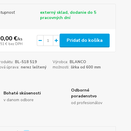
tupnosť
externý sklad, dodanie do 5
pracovných dní
0,00 €
/
ks
Pridať do košíka
,51 €
bez DPH
roduktu:
BL-518 519
Výrobca:
BLANCO
ová úprava:
nerez leštený
možnosti:
šírka od 600 mm
Odborné
Bohaté skúsenosti
poradenstvo
v danom odbore
od profesionálov