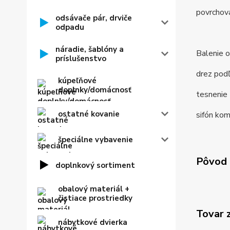
povrchov
odsávače pár, drviče
odpadu
náradie, šablóny a
Balenie o
príslušenstvo
drez podľ
kúpeľňové
doplnky/domácnosť
tesnenie
ostatné kovanie
sifón kom
špeciálne vybavenie
Pôvod 
doplnkový sortiment
obalový materiál +
čistiace prostriedky
Tovar 
nábytkové dvierka