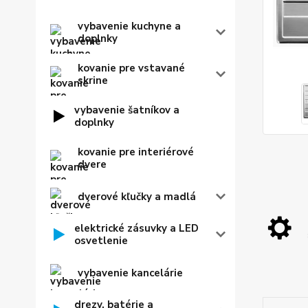
vybavenie kuchyne a
doplnky
kovanie pre vstavané
skrine
vybavenie šatníkov a
doplnky
kovanie pre interiérové
dvere
dverové kľučky a madlá
elektrické zásuvky a LED
osvetlenie
vybavenie kancelárie
drezy, batérie a