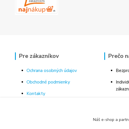
Pre zákazníkov
Prečo n
Ochrana osobných údajov
Bezpro
Obchodné podmienky
Indivi
zákazn
Kontakty
Bohaté
Doprava a platba za tovar
Odborn
Odstúpenie od kúpnej zmluvy
porad
Náš e-shop a partn
Vrátenie tovaru