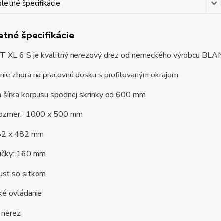
etné špecifikácie
tné špecifikácie
IT XL 6 S je kvalitný nerezový drez od nemeckého výrobcu BL
nie zhora na pracovnú dosku s profilovaným okrajom
a šírka korpusu spodnej skrinky od 600 mm
rozmer: 1000 x 500 mm
82 x 482 mm
ničky: 160 mm
usť so sitkom
ké ovládanie
 nerez