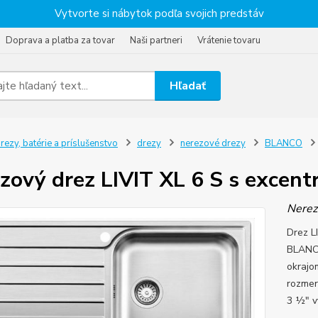
Vytvorte si nábytok podľa svojich predstáv
Doprava a platba za tovar
Naši partneri
Vrátenie tovaru
Hľadať
rezy, batérie a príslušenstvo
drezy
nerezové drezy
BLANCO
zový drez LIVIT XL 6 S s excen
Nerez
Drez L
BLANCO
okrajo
rozmer
3 ½" v