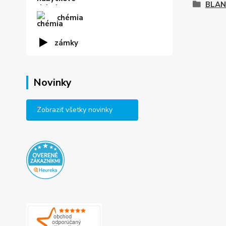
BLA
chémia
zámky
Novinky
Zobraziť všetky novinky