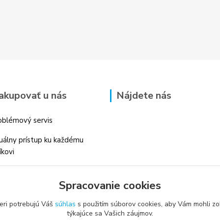
akupovať u nás
Nájdete nás
blémový servis
duálny prístup ku každému
íkovi
 skúsenosti v danom odbore
Spracovanie cookies
é profesionálne
enstvo
eri potrebujú Váš
súhlas
s použitím súborov cookies, aby Vám mohli zo
týkajúce sa Vašich záujmov.