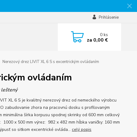
Prihlásenie
0
ks
za
0,00 €
Nerezový drez LIVIT XL 6 S s excentrickým ovládaním
trickým ovládaním
 leštený
IVIT XL 6 S je kvalitný nerezový drez od nemeckého výrobcu
 zabudovanie zhora na pracovnú dosku s profilovaným
m minimálna šírka korpusu spodnej skrinky od 600 mm celkový
: 1000 x 500 mm výrez: 982 x 482 mm hĺbka vaničky: 160 mm
ýpusť so sitkom excentrické ovláda...
celý popis