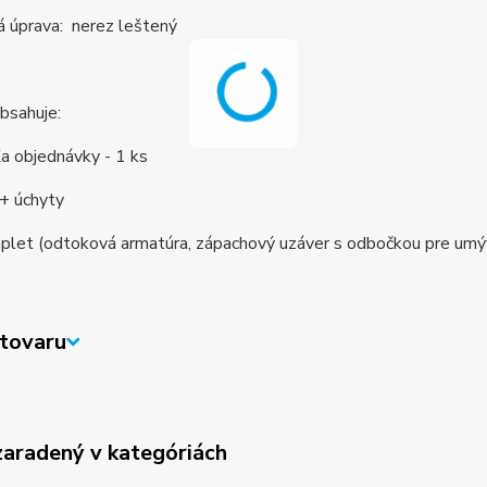
á úprava: nerez leštený
bsahuje:
a objednávky - 1 ks
 + úchyty
plet (odtoková armatúra, zápachový uzáver s odbočkou pre umýv
tovaru
zaradený v kategóriách