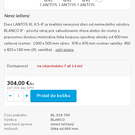
Nerez leštený
Drez LANTOS XL 6 S-IF je kvalitný nerezový drez od nemeckého výrobcu
BLANCO IF - plochý okraj pre zabudovanie zhora alebo do roviny s
pracovnou doskou minimálna šírka korpusu spodnej skrinky od 600 mm
celkový rozmer: 1000 x 500 mm výrez: 976 x 476 mm rozmer vaničky: 450
x 420 x 160 mm (XL vanička)...
celý popis
Dostupnosť
na objednávku 7 až 14 dní
304,00 €
/
ks
247,15 €
bez DPH
Pridať do košíka
Číslo produktu:
BL-519 709
Výrobca:
BLANCO
povrchová úprava:
nerez leštený
možnosti:
šírka od 600 mm