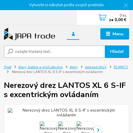
Vytvorte si nábytok podľa svojich predstáv
0
ks
za
0,00 €
Menu
Hľadať
Úvod
drezy, batérie a príslušenstvo
drezy
nerezové drezy
BLANCO
Nerezový drez LANTOS XL 6 S-IF s excentrickým ovládaním
Nerezový drez LANTOS XL 6 S-IF
s excentrickým ovládaním