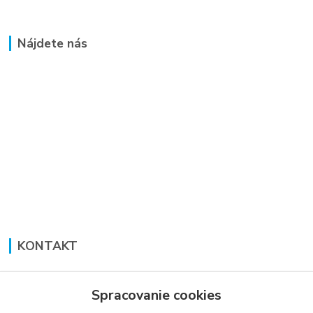
Nájdete nás
KONTAKT
Lucia Panáková Janušová
+421 948 711 774
Spracovanie cookies
PO-PI: 8:30 - 16:00