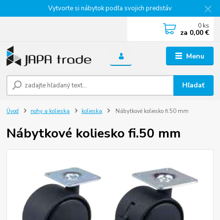
Vytvorte si nábytok podľa svojich predstáv
0
ks
za
0,00 €
Menu
Hľadať
Úvod
nohy a kolieska
kolieska
Nábytkové koliesko fi.50 mm
Nábytkové koliesko fi.50 mm