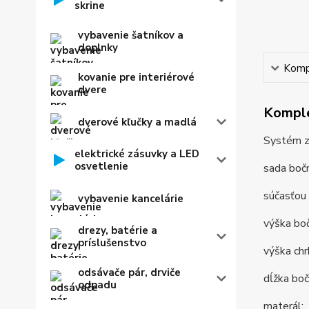
skrine
vybavenie šatníkov a
doplnky
Kompl
kovanie pre interiérové
dvere
Komple
dverové kľučky a madlá
Systém z
elektrické zásuvky a LED
osvetlenie
sada bočn
súčasťou
vybavenie kancelárie
výška bo
drezy, batérie a
príslušenstvo
výška ch
odsávače pár, drviče
dĺžka bo
odpadu
materál: