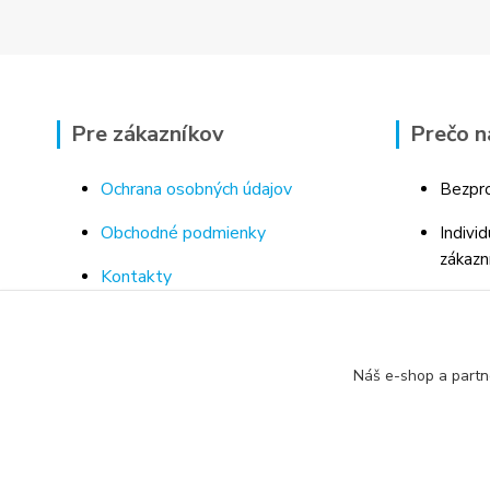
Pre zákazníkov
Prečo n
Ochrana osobných údajov
Bezpro
Obchodné podmienky
Indivi
zákazn
Kontakty
Bohaté
Doprava a platba za tovar
Odborn
Odstúpenie od kúpnej zmluvy
porad
Náš e-shop a partn
Vrátenie tovaru