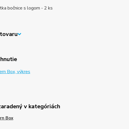
ytka bočnice s logom - 2 ks
tovaru
ahnutie
rn Box, výkres
zaradený v kategóriách
rn Box