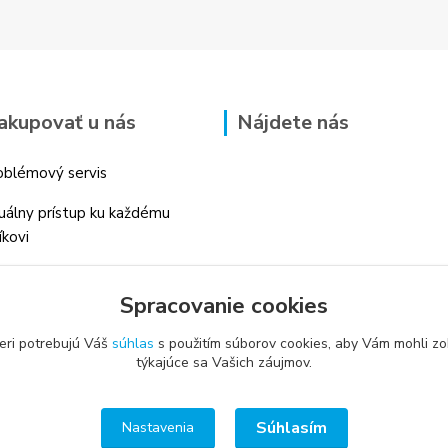
akupovať u nás
Nájdete nás
blémový servis
duálny prístup ku každému
íkovi
 skúsenosti v danom odbore
Spracovanie cookies
é profesionálne
enstvo
eri potrebujú Váš
súhlas
s použitím súborov cookies, aby Vám mohli zo
týkajúce sa Vašich záujmov.
Súhlasím
Nastavenia