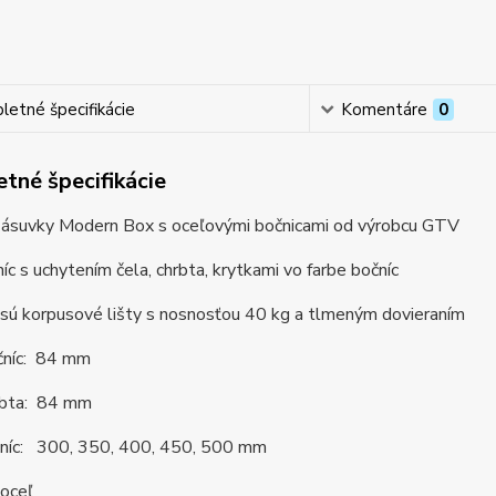
etné špecifikácie
Komentáre
0
tné špecifikácie
ásuvky Modern Box s oceľovými bočnicami od výrobcu GTV
íc s uchytením čela, chrbta, krytkami vo farbe bočníc
 sú korpusové lišty s nosnosťou 40 kg a tlmeným dovieraním
čníc: 84 mm
rbta: 84 mm
čníc: 300, 350, 400, 450, 500 mm
 oceľ