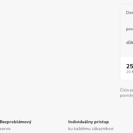
Dos
pov
dĺž
25
20,
Číslo p
povrch
Bezproblémový
Individuálny prístup
servis
ku každému zákazníkovi