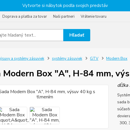
Vytvorte si nábytok podľa svojich predstáv
Doprava a platba za tovar
Naši partneri
Vrátenie tovaru
Hľadať
ýsuvy a systémy zásuviek
systémy zásuviek
GTV
Modern Box
 Modern Box "A", H-84 mm, výs
dĺžka
Systém
sada b
súčasť
dovier
300, 3