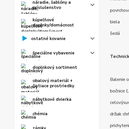
náradie, šablóny a
príslušenstvo
povrchov
kúpeľňové
biela
doplnky/domácnosť
šedá
ostatné kovanie
špeciálne vybavenie
Technic
doplnkový sortiment
Balenie o
obalový materiál +
čistiace prostriedky
bočnice 
nábytkové dvierka
celovýsu
chémia
držiak ch
prichyten
zámky