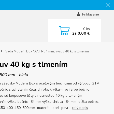
Prihlásenie
0
ks
za
0,00 €
Sada Modern Box "A", H-84 mm, výsuv 40 kg s tlmením
uv 40 kg s tlmením
 500 mm - biela
 zásuvky Modern Box s oceľovými bočnicami od výrobcu GTV
očníc s uchytením čela, chrbta, krytkami vo farbe bočníc
ou sú korpusové lišty s nosnosťou 40 kg a tlmeným
aním výška bočníc: 84 mm výška chrbta: 84 mm dĺžka bočníc:
50, 400, 450, 500 mm materál: oceľ povr...
celý popis