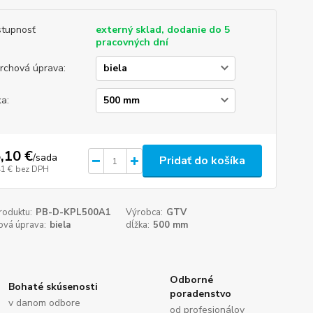
tupnosť
externý sklad, dodanie do 5
pracovných dní
rchová úprava:
ka:
,10 €
/
sada
Pridať do košíka
41 €
bez DPH
roduktu:
PB-D-KPL500A1
Výrobca:
GTV
ová úprava:
biela
dĺžka:
500 mm
Odborné
Bohaté skúsenosti
poradenstvo
v danom odbore
od profesionálov