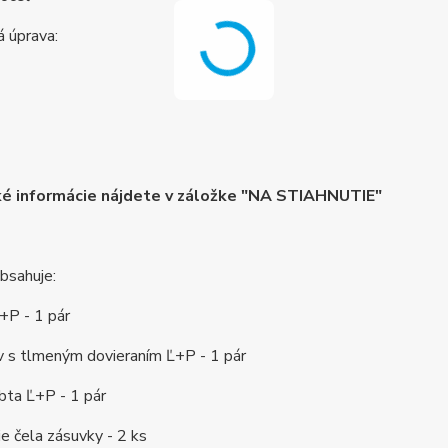
á úprava:
ké informácie nájdete v záložke "NA STIAHNUTIE"
bsahuje:
Ľ+P - 1 pár
v s tlmeným dovieraním Ľ+P - 1 pár
rbta Ľ+P - 1 pár
ie čela zásuvky - 2 ks