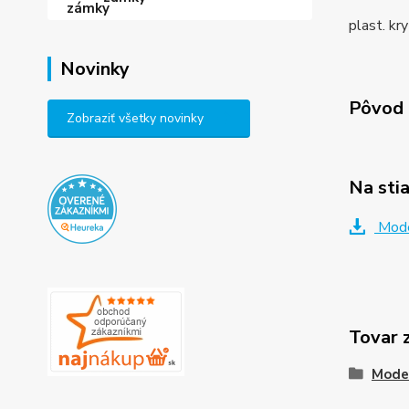
plast. kr
Novinky
Pôvod 
Zobraziť všetky novinky
Na sti
Mode
Tovar 
Mode