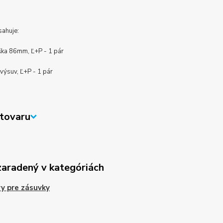
sahuje:
ška 86mm, Ľ+P - 1 pár
výsuv, Ľ+P - 1 pár
tovaru
zaradený v kategóriách
y pre zásuvky