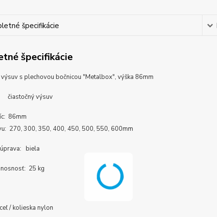
etné špecifikácie
tné špecifikácie
 výsuv s plechovou bočnicou "Metalbox", výška 86mm
: čiastočný výsuv
níc: 86mm
vu: 270, 300, 350, 400, 450, 500, 550, 600mm
úprava: biela
 nosnosť: 25 kg
ceľ / kolieska nylon