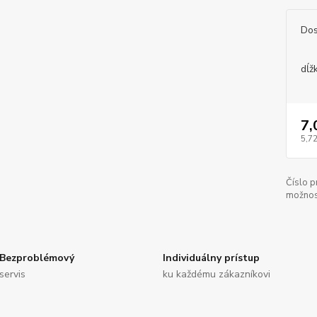
Dos
dĺž
7,
5,72
Číslo p
možnos
Bezproblémový
Individuálny prístup
servis
ku každému zákazníkovi