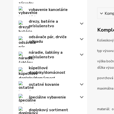
vybavenie kancelárie
Kompl
drezy, batérie a
príslušenstvo
Komple
odsávače pár, drviče
Kolieskový
odpadu
typ výsuvu
náradie, šablóny a
príslušenstvo
výška boč
kúpeľňové
dĺžka výsu
doplnky/domácnosť
povrchová 
ostatné kovanie
maximálna
špeciálne vybavenie
materiál: o
doplnkový sortiment