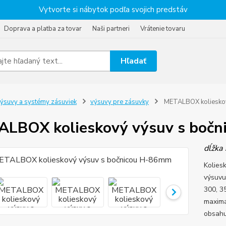
Vytvorte si nábytok podľa svojich predstáv
Doprava a platba za tovar
Naši partneri
Vrátenie tovaru
Hľadať
ýsuvy a systémy zásuviek
výsuvy pre zásuvky
METALBOX kolieskov
LBOX kolieskový výsuv s boč
dĺžka
Kolies
výsuvu
300, 3
maximá
obsahu