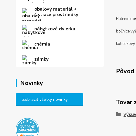
obalový materiál +
čistiace prostriedky
Balenie ob
nábytkové dvierka
bočnice vý
chémia
kolieskový 
zámky
Pôvod 
Novinky
Zobraziť všetky novinky
Tovar 
výsuv