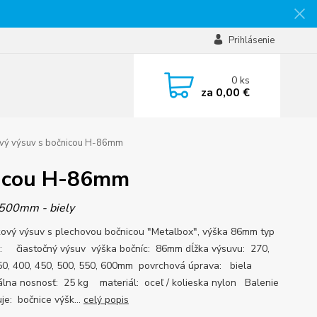
Prihlásenie
0
ks
za
0,00 €
ý výsuv s bočnicou H-86mm
nicou H-86mm
 500mm - biely
kový výsuv s plechovou bočnicou "Metalbox", výška 86mm typ
: čiastočný výsuv výška bočníc: 86mm dĺžka výsuvu: 270,
50, 400, 450, 500, 550, 600mm povrchová úprava: biela
lna nosnosť: 25 kg materiál: oceľ / kolieska nylon Balenie
je: bočnice výšk...
celý popis