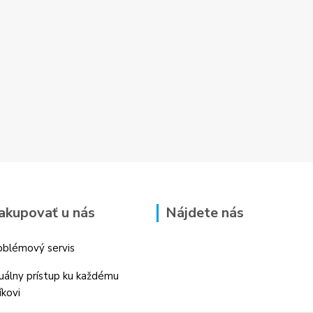
akupovať u nás
Nájdete nás
blémový servis
duálny prístup ku každému
íkovi