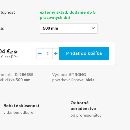
tupnosť
externý sklad, dodanie do 5
pracovných dní
ka:
04 €
/
pár
Pridať do košíka
 €
bez DPH
roduktu:
D-286639
Výrobca:
STRONG
ti:
dĺžka 500 mm
povrchová úprava:
biela
Odborné
Bohaté skúsenosti
poradenstvo
v danom odbore
od profesionálov