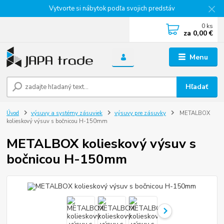
Vytvorte si nábytok podľa svojich predstáv
0
ks
za
0,00 €
Menu
Hľadať
Úvod
výsuvy a systémy zásuviek
výsuvy pre zásuvky
METALBOX
kolieskový výsuv s bočnicou H-150mm
METALBOX kolieskový výsuv s
bočnicou H-150mm