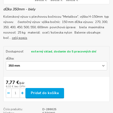
dĺžka 350mm - biely
Kolieskový výsuv s plechovou bočnicou "Metalbox", výška H-150mm typ
výsuvu: čiastočný výsuv výška bočníc: 150 mm dĺžka výsuvu: 270, 300,
350, 400, 450, 500, 550, 600mm povrchová úprava: biela maximálna
nosnosť: 25 kg materiál: oceľ / kolieska nylon Balenie obsahuje:
boč...
celý popis
Dostupnosť
externý sklad, dodanie do 5 pracovných dní
dĺžka:
7,77 €
/
pár
6,32 €
bez DPH
Pridať do košíka
Číslo produktu:
D-286625