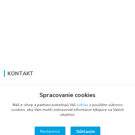
KONTAKT
Lucia Panáková Janušová
+421 948 711 774
Spracovanie cookies
PO-PI: 8:30 - 16:00
Náš e-shop a partneri potrebujú Váš
súhlas
s použitím súborov
cookies, aby Vám mohli zobrazovať informácie týkajúce sa Vašich
vsetkoprenabytok@gmail.com
záujmov.
Súhlasím
Nastavenia