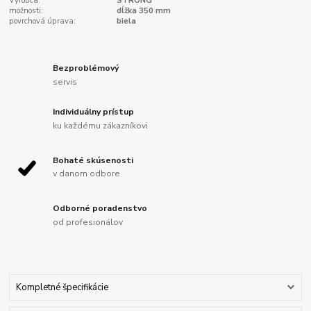
Výrobca:
STRONG
možnosti:
dĺžka 350 mm
povrchová úprava:
biela
Bezproblémový
servis
Individuálny prístup
ku každému zákazníkovi
Bohaté skúsenosti
v danom odbore
Odborné poradenstvo
od profesionálov
Kompletné špecifikácie