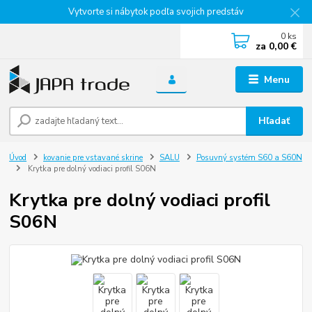
Vytvorte si nábytok podľa svojich predstáv
0
ks
za
0,00 €
Menu
Hľadať
Úvod
kovanie pre vstavané skrine
SALU
Posuvný systém S60 a S60N
Krytka pre dolný vodiaci profil S06N
Krytka pre dolný vodiaci profil
S06N