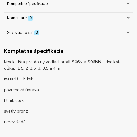
Kompletné špecifikácie
Komentáre
0
Súvisiaci tovar
2
Kompletné špecifikácie
Krycia lišta pre dolný vodiaci profil S06N a S06NN - dvojkoľaj
dĺžka: 1,5; 2; 2,5; 3; 3,5 a 4 m
meteriál: hliník
povrchová úprava:
hliník elox
svetlý bronz
nerez šedá