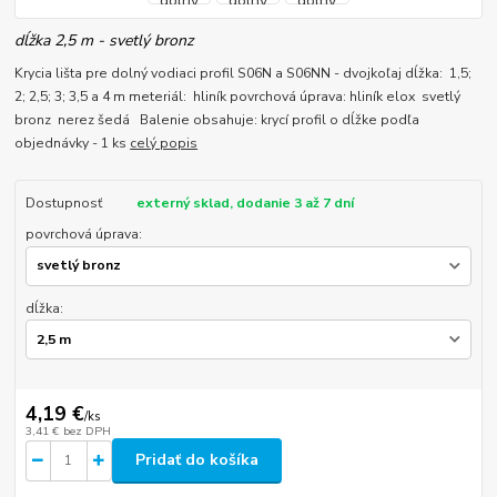
dĺžka 2,5 m - svetlý bronz
Krycia lišta pre dolný vodiaci profil S06N a S06NN - dvojkoľaj dĺžka: 1,5;
2; 2,5; 3; 3,5 a 4 m meteriál: hliník povrchová úprava: hliník elox svetlý
bronz nerez šedá Balenie obsahuje: krycí profil o dĺžke podľa
objednávky - 1 ks
celý popis
Dostupnosť
externý sklad, dodanie 3 až 7 dní
povrchová úprava:
dĺžka:
4,19 €
/
ks
3,41 €
bez DPH
Pridať do košíka