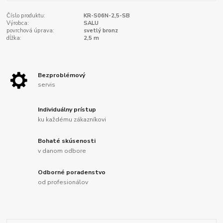
Číslo produktu:
KR-S06N-2,5-SB
Výrobca:
SALU
povrchová úprava:
svetlý bronz
dĺžka:
2,5 m
Bezproblémový
servis
Individuálny prístup
ku každému zákazníkovi
Bohaté skúsenosti
v danom odbore
Odborné poradenstvo
od profesionálov