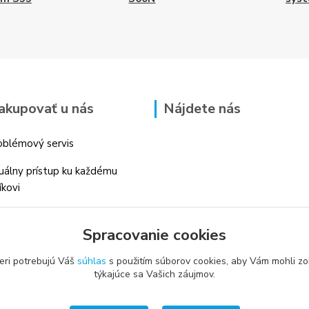
akupovať u nás
Nájdete nás
blémový servis
duálny prístup ku každému
íkovi
 skúsenosti v danom odbore
Spracovanie cookies
é profesionálne
enstvo
eri potrebujú Váš
súhlas
s použitím súborov cookies, aby Vám mohli zo
týkajúce sa Vašich záujmov.