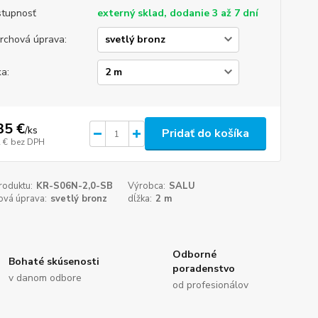
tupnosť
externý sklad, dodanie 3 až 7 dní
rchová úprava:
ka:
35 €
/
ks
Pridať do košíka
 €
bez DPH
roduktu:
KR-S06N-2,0-SB
Výrobca:
SALU
ová úprava:
svetlý bronz
dĺžka:
2 m
Odborné
Bohaté skúsenosti
poradenstvo
v danom odbore
od profesionálov