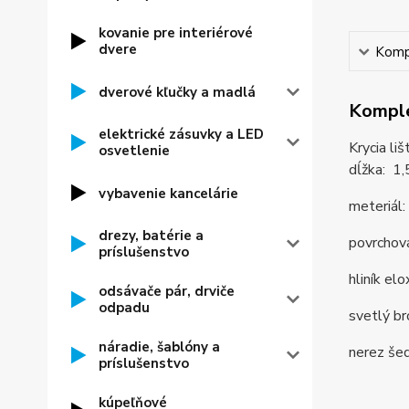
kovanie pre interiérové
dvere
Kompl
dverové kľučky a madlá
Komple
elektrické zásuvky a LED
Krycia li
osvetlenie
dĺžka: 1,5
vybavenie kancelárie
meteriál: 
drezy, batérie a
povrchová
príslušenstvo
hliník el
odsávače pár, drviče
odpadu
svetlý b
náradie, šablóny a
nerez še
príslušenstvo
kúpeľňové