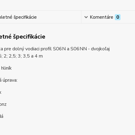
etné špecifikácie
Komentáre
0
tné špecifikácie
šta pre dolný vodiaci profil S06N a S06NN - dvojkoľaj
; 2; 2,5; 3; 3,5 a 4 m
hliník
 úprava:
ox
ronz
dá