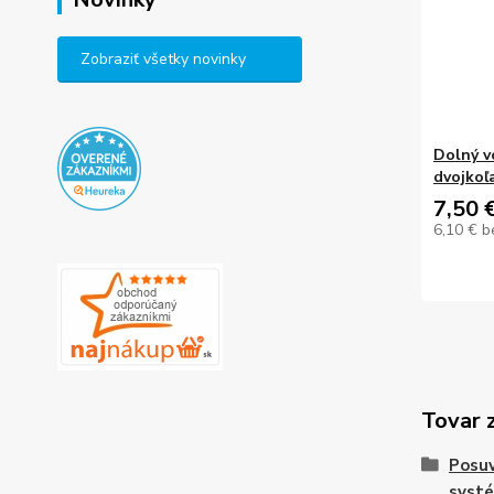
Zobraziť všetky novinky
Dolný v
dvojkoľ
7,50 
6,10 €
b
Tovar 
Posu
syst