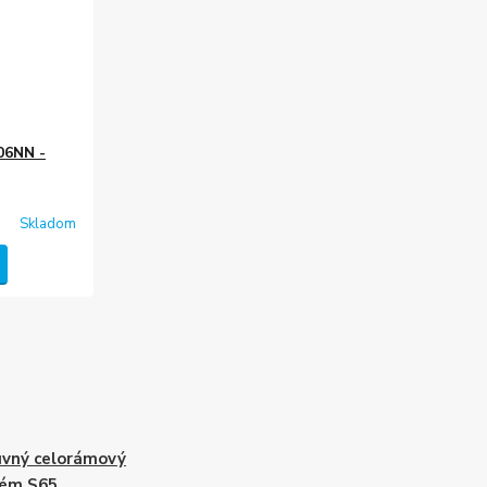
06NN -
Skladom
vný celorámový
tém S65