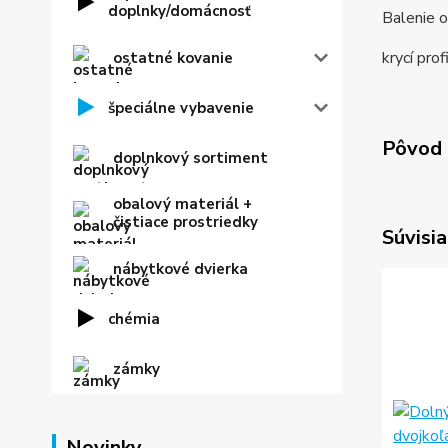
doplnky/domácnosť
Balenie o
krycí pro
ostatné kovanie
špeciálne vybavenie
Pôvod 
doplnkový sortiment
obalový materiál +
čistiace prostriedky
Súvisia
nábytkové dvierka
chémia
zámky
Novinky