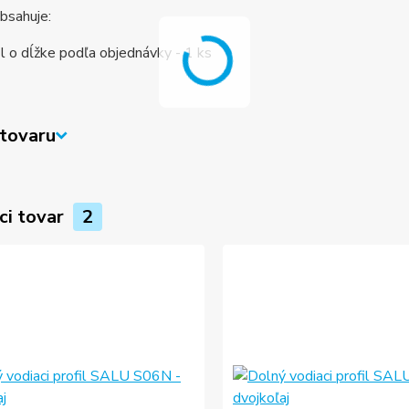
bsahuje:
fil o dĺžke podľa objednávky - 1 ks
tovaru
ci tovar
2