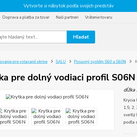
Vytvorte si nábytok podľa svojich predstáv
Doprava a platba za tovar
Naši partneri
Vrátenie tovaru
Hľadať
ovanie pre vstavané skrine
SALU
Posuvný systém S60 a S60N
K
ka pre dolný vodiaci profil S06N
dĺžka 
Krycia 
1,5; 2;
svetlý
podľa 