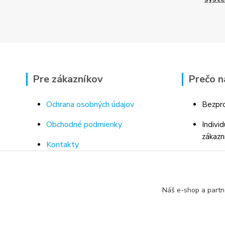
Pre zákazníkov
Prečo n
Ochrana osobných údajov
Bezpro
Obchodné podmienky
Indivi
zákazn
Kontakty
Bohaté
Doprava a platba za tovar
Odborn
Odstúpenie od kúpnej zmluvy
porad
Náš e-shop a partn
Vrátenie tovaru