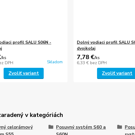
odiaci profil SALU S06N -
Dolný vodiaci profil SALU S
aj
dvojkoľaj
€
7,78 €
/
ks
/
ks
Skladom
ez DPH
6,33 €
bez DPH
Zvoliť variant
Zvoliť variant
zaradený v kategóriách
vný celorámový
Posuvný systém S60 a
Posu
ém S55
S60N
sys