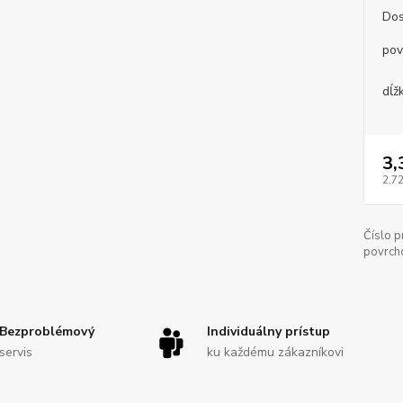
Dos
pov
dĺž
3,
2,72
Číslo p
povrch
Bezproblémový
Individuálny prístup
servis
ku každému zákazníkovi