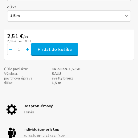
dĺžka:
2,51 €
/
ks
2,04 €
bez DPH
Pridať do košíka
Číslo produktu:
KR-S06N-1,5-SB
Výrobca:
SALU
povrchová úprava:
svetlý bronz
dĺžka:
1,5 m
Bezproblémový
servis
Individuálny prístup
ku každému zákazníkovi