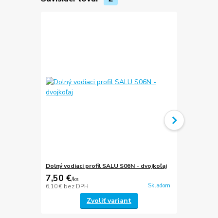
Dolný vodiaci profil SALU S06N - dvojkoľaj
Dolný vodiac
7,50 €
7,78 €
/
ks
/
ks
Skladom
6,10 €
bez DPH
6,33 €
bez D
Zvoliť variant