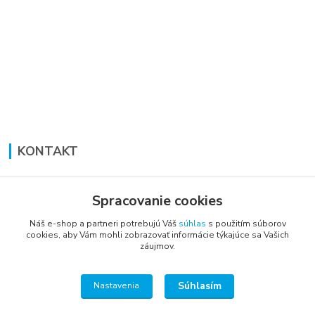
KONTAKT
Lucia Panáková Janušová
+421 948 711 774
Spracovanie cookies
PO-PI: 8:30 - 16:00
Náš e-shop a partneri potrebujú Váš
súhlas
s použitím súborov
cookies, aby Vám mohli zobrazovať informácie týkajúce sa Vašich
vsetkoprenabytok@gmail.com
záujmov.
Súhlasím
Nastavenia