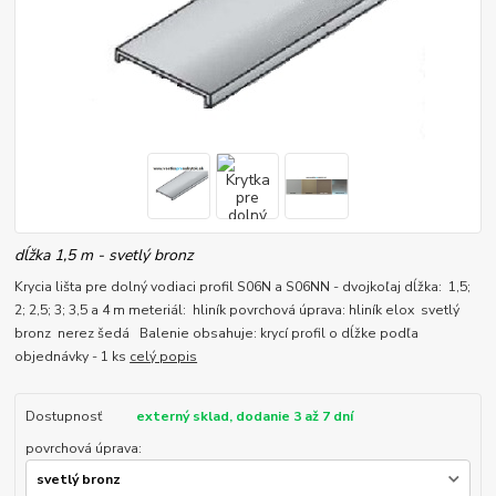
dĺžka 1,5 m - svetlý bronz
Krycia lišta pre dolný vodiaci profil S06N a S06NN - dvojkoľaj dĺžka: 1,5;
2; 2,5; 3; 3,5 a 4 m meteriál: hliník povrchová úprava: hliník elox svetlý
bronz nerez šedá Balenie obsahuje: krycí profil o dĺžke podľa
objednávky - 1 ks
celý popis
Dostupnosť
externý sklad, dodanie 3 až 7 dní
povrchová úprava: