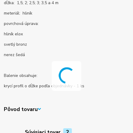
dĺžka: 1,5; 2; 2,5; 3; 3,5 a 4 m
meteriál: hliník
povrchová úprava:
hliník elox
svetlý bronz
nerez šedá
Balenie obsahuje:
krycí profil o dĺžke podľa objednávky - 1 ks
Pôvod tovaru
Súvisiaci tovar
2