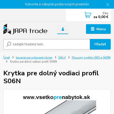
Vytvorte si nábytok podľa svojich predstáv
0
ks
za
0,00 €
Menu
Hľadať
Úvod
kovanie pre vstavané skrine
SALU
Posuvný systém S60 a S60N
Krytka pre dolný vodiaci profil S06N
Krytka pre dolný vodiaci profil
S06N