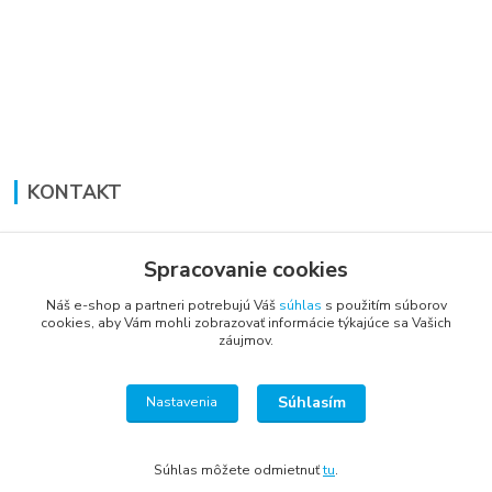
KONTAKT
Lucia Panáková Janušová
+421 948 711 774
Spracovanie cookies
PO-PI: 8:30 - 16:00
Náš e-shop a partneri potrebujú Váš
súhlas
s použitím súborov
cookies, aby Vám mohli zobrazovať informácie týkajúce sa Vašich
vsetkoprenabytok@gmail.com
záujmov.
Súhlasím
Nastavenia
Súhlas môžete odmietnuť
tu
.
Vytvorené na
Eshop-rychlo.sk