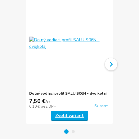
Dolný vodiaci profil SALU S06N - dvojkoľaj
Dolný vodiac
7,50 €
7,78 €
/
ks
/
ks
Skladom
6,10 €
bez DPH
6,33 €
bez D
Zvoliť variant