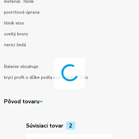
meteriál: hliník
povrchová úprava:
hliník elox
svetlý bronz
nerez šedá
Balenie obsahuje:
krycí profil o dĺžke podľa objednávky - 1 ks
Pôvod tovaru
Súvisiaci tovar
2