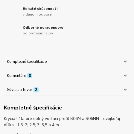
Bohaté skúsenosti
v danom odbore
Odborné poradenstvo
od profesionálov
Kompletné špecifikácie
Komentáre
0
Súvisiaci tovar
2
Kompletné špecifikácie
Krycia lišta pre dolný vodiaci profil S06N a S06NN - dvojkoľaj
dĺžka: 1,5; 2; 2,5; 3; 3,5 a 4 m