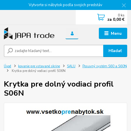
Vytvorte si nábytok podľa svojich predstáv
0
ks
za
0,00 €
Menu
Hľadať
Úvod
kovanie pre vstavané skrine
SALU
Posuvný systém S60 a S60N
Krytka pre dolný vodiaci profil S06N
Krytka pre dolný vodiaci profil
S06N