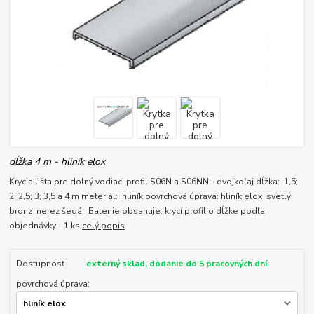
dĺžka 4 m - hliník elox
Krycia lišta pre dolný vodiaci profil S06N a S06NN - dvojkoľaj dĺžka: 1,5;
2; 2,5; 3; 3,5 a 4 m meteriál: hliník povrchová úprava: hliník elox svetlý
bronz nerez šedá Balenie obsahuje: krycí profil o dĺžke podľa
objednávky - 1 ks
celý popis
Dostupnosť
externý sklad, dodanie do 5 pracovných dní
povrchová úprava: