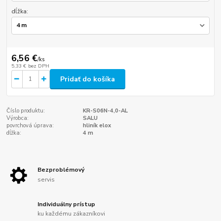
dĺžka:
6,56 €
/
ks
5,33 €
bez DPH
Pridať do košíka
Číslo produktu:
KR-S06N-4,0-AL
Výrobca:
SALU
povrchová úprava:
hliník elox
dĺžka:
4 m
Bezproblémový
servis
Individuálny prístup
ku každému zákazníkovi