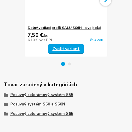
Dolný vodiaci profil SALU S06N - dvojkoľaj
Dolný vodiac
7,50 €
7,78 €
/
ks
/
ks
Skladom
6,10 €
bez DPH
6,33 €
bez D
Zvoliť variant
Tovar zaradený v kategóriách
Posuvný celorámový systém S55
Posuvný systém S60 a S60N
Posuvný celorámový systém S65