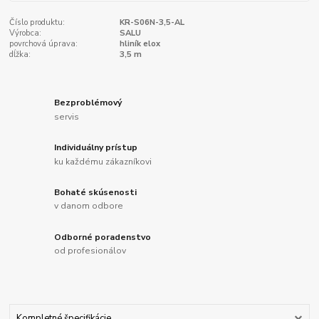
Číslo produktu:
KR-S06N-3,5-AL
Výrobca:
SALU
povrchová úprava:
hliník elox
dĺžka:
3,5 m
Bezproblémový
servis
Individuálny prístup
ku každému zákazníkovi
Bohaté skúsenosti
v danom odbore
Odborné poradenstvo
od profesionálov
Kompletné špecifikácie