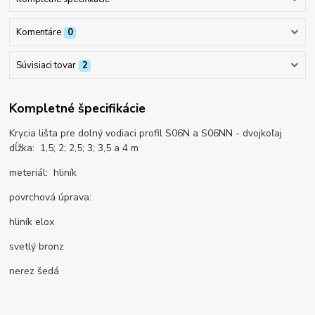
Komentáre
0
Súvisiaci tovar
2
Kompletné špecifikácie
Krycia lišta pre dolný vodiaci profil S06N a S06NN - dvojkoľaj
dĺžka: 1,5; 2; 2,5; 3; 3,5 a 4 m
meteriál: hliník
povrchová úprava:
hliník elox
svetlý bronz
nerez šedá