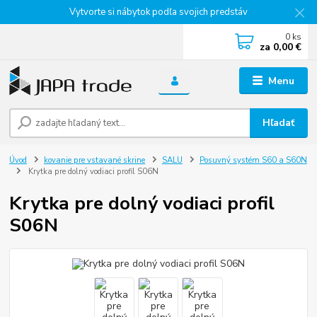
Vytvorte si nábytok podľa svojich predstáv
0
ks
za
0,00 €
Menu
Hľadať
Úvod
kovanie pre vstavané skrine
SALU
Posuvný systém S60 a S60N
Krytka pre dolný vodiaci profil S06N
Krytka pre dolný vodiaci profil
S06N