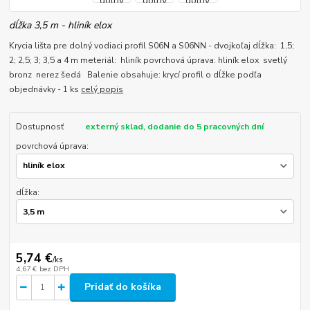
dĺžka 3,5 m - hliník elox
Krycia lišta pre dolný vodiaci profil S06N a S06NN - dvojkoľaj dĺžka: 1,5;
2; 2,5; 3; 3,5 a 4 m meteriál: hliník povrchová úprava: hliník elox svetlý
bronz nerez šedá Balenie obsahuje: krycí profil o dĺžke podľa
objednávky - 1 ks
celý popis
Dostupnosť
externý sklad, dodanie do 5 pracovných dní
povrchová úprava:
dĺžka:
5,74 €
/
ks
4,67 €
bez DPH
Pridať do košíka