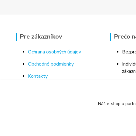
Pre zákazníkov
Prečo n
Ochrana osobných údajov
Bezpro
Obchodné podmienky
Indivi
zákazn
Kontakty
Bohaté
Doprava a platba za tovar
Odborn
Odstúpenie od kúpnej zmluvy
porad
Náš e-shop a partn
Vrátenie tovaru