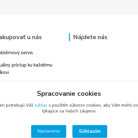
akupovať u nás
Nájdete nás
blémový servis
duálny prístup ku každému
íkovi
 skúsenosti v danom odbore
Spracovanie cookies
é profesionálne
enstvo
eri potrebujú Váš
súhlas
s použitím súborov cookies, aby Vám mohli zo
týkajúce sa Vašich záujmov.
Súhlasím
Nastavenia