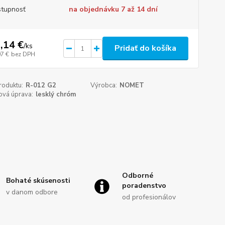
tupnosť
na objednávku 7 až 14 dní
,14 €
/
ks
Pridať do košíka
07 €
bez DPH
roduktu:
R-012 G2
Výrobca:
NOMET
ová úprava:
lesklý chróm
Odborné
Bohaté skúsenosti
poradenstvo
v danom odbore
od profesionálov