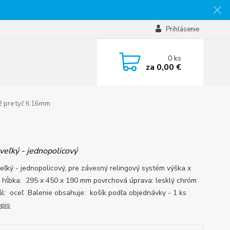
Prihlásenie
0
ks
za
0,00 €
 pre tyč fi.16mm
veľký - jednopolicový
veľký - jednopolicový, pre závesný relingový systém výška x
x hĺbka: 295 x 450 x 190 mm povrchová úprava: lesklý chróm
ál: oceľ Balenie obsahuje: košík podľa objednávky - 1 ks
opis