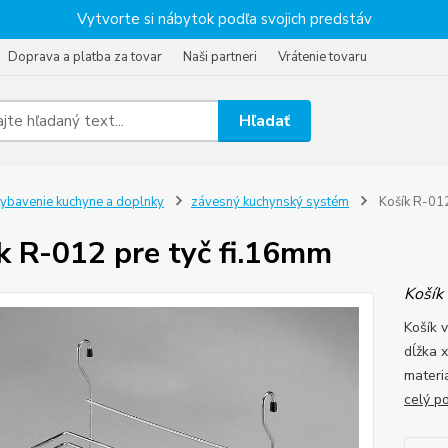
Vytvorte si nábytok podľa svojich predstáv
Doprava a platba za tovar
Naši partneri
Vrátenie tovaru
Hľadať
ybavenie kuchyne a doplnky
závesný kuchynský systém
Košík R-012
k R-012 pre tyč fi.16mm
Košík 
Košík 
dĺžka 
materi
celý p