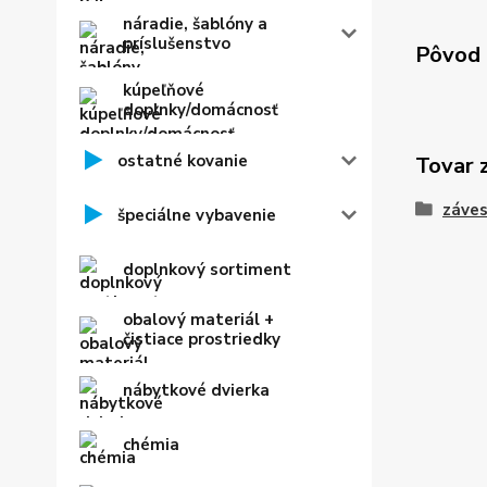
náradie, šablóny a
príslušenstvo
Pôvod 
kúpeľňové
doplnky/domácnosť
ostatné kovanie
Tovar 
záves
špeciálne vybavenie
doplnkový sortiment
obalový materiál +
čistiace prostriedky
nábytkové dvierka
chémia