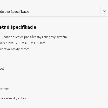
etné špecifikácie
tné špecifikácie
ý - jednopolicový, pre závesný relingový systém
žka x hĺbka: 295 x 450 x 190 mm
úprava:
lesklý chróm
oceľ
sahuje:
a objednávky - 1 ks