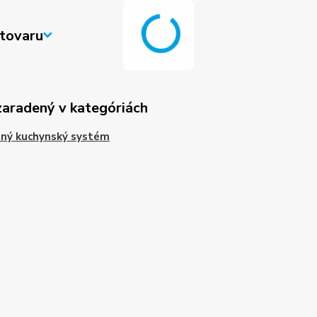
tovaru
zaradený v kategóriách
ný kuchynský systém