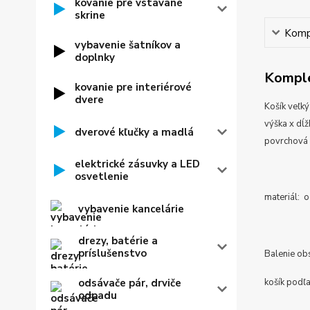
kovanie pre vstavané
skrine
Kompl
vybavenie šatníkov a
doplnky
Komple
kovanie pre interiérové
dvere
Košík veľk
výška x dĺ
dverové kľučky a madlá
povrchová 
elektrické zásuvky a LED
osvetlenie
materiál: 
vybavenie kancelárie
drezy, batérie a
príslušenstvo
Balenie ob
košík podľ
odsávače pár, drviče
odpadu