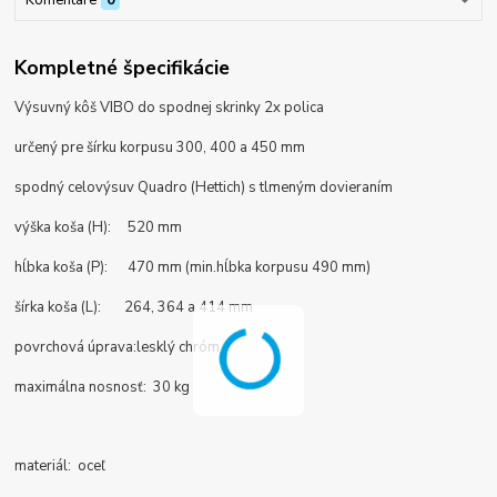
Komentáre
0
Kompletné špecifikácie
Výsuvný kôš VIBO do spodnej skrinky 2x polica
určený pre šírku korpusu 300, 400 a 450 mm
spodný celovýsuv Quadro (Hettich) s tlmeným dovieraním
výška koša (H): 520 mm
hĺbka koša (P): 470 mm (min.hĺbka korpusu 490 mm)
šírka koša (L): 264, 364 a 414 mm
povrchová úprava:
lesklý chróm
maximálna nosnosť: 30 kg
materiál: oceľ