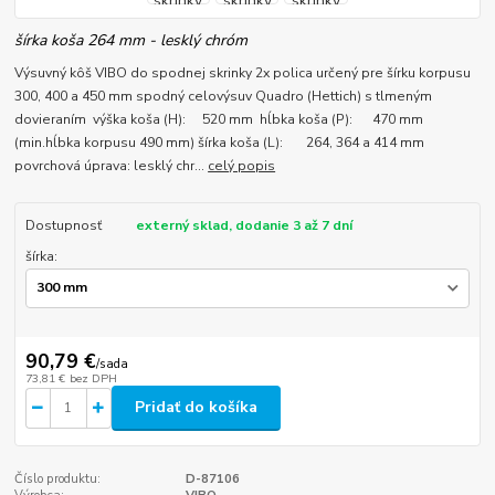
šírka koša 264 mm - lesklý chróm
Výsuvný kôš VIBO do spodnej skrinky 2x polica určený pre šírku korpusu
300, 400 a 450 mm spodný celovýsuv Quadro (Hettich) s tlmeným
dovieraním výška koša (H): 520 mm hĺbka koša (P): 470 mm
(min.hĺbka korpusu 490 mm) šírka koša (L): 264, 364 a 414 mm
povrchová úprava: lesklý chr...
celý popis
Dostupnosť
externý sklad, dodanie 3 až 7 dní
šírka:
90,79 €
/
sada
73,81 €
bez DPH
Pridať do košíka
Číslo produktu:
D-87106