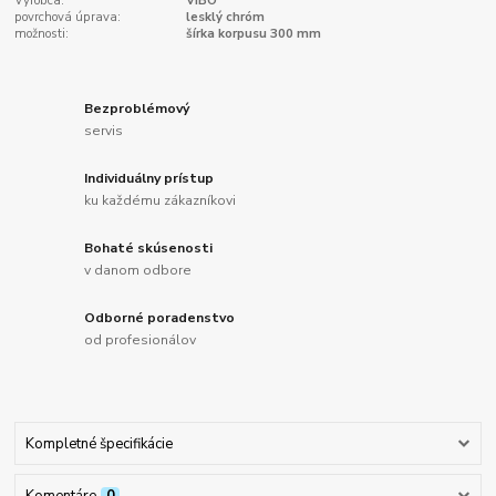
Výrobca:
VIBO
povrchová úprava:
lesklý chróm
možnosti:
šírka korpusu 300 mm
Bezproblémový
servis
Individuálny prístup
ku každému zákazníkovi
Bohaté skúsenosti
v danom odbore
Odborné poradenstvo
od profesionálov
Kompletné špecifikácie