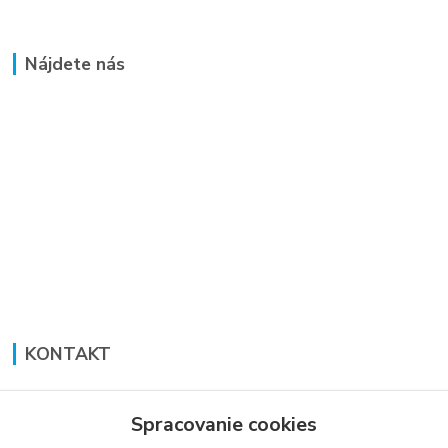
Nájdete nás
KONTAKT
Lucia Panáková Janušová
+421 948 711 774
Spracovanie cookies
PO-PI: 8:30 - 16:00