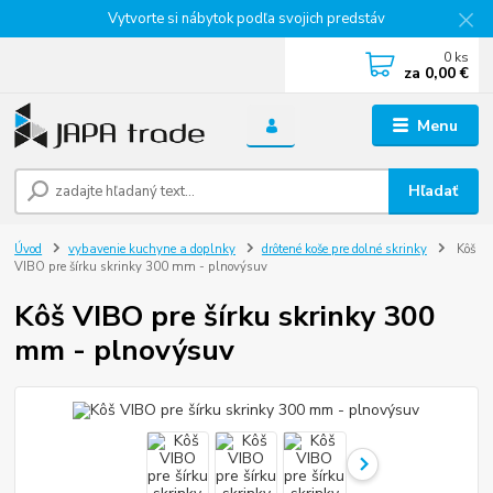
Vytvorte si nábytok podľa svojich predstáv
0
ks
za
0,00 €
Menu
Hľadať
Úvod
vybavenie kuchyne a doplnky
drôtené koše pre dolné skrinky
Kôš
VIBO pre šírku skrinky 300 mm - plnovýsuv
Kôš VIBO pre šírku skrinky 300
mm - plnovýsuv