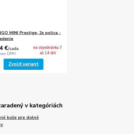
GO MINI Prestige, 2x polica -
edenie
4 €
na objednávku 7
/
sada
až 14 dní
bez DPH
Zvoliť variant
zaradený v kategóriách
né koše pre dolné
ky