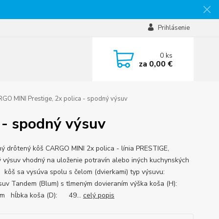
Prihlásenie
0
ks
za
0,00 €
GO MINI Prestige, 2x polica - spodný výsuv
 - spodný výsuv
ý drôtený kôš CARGO MINI 2x polica - línia PRESTIGE,
 výsuv vhodný na uloženie potravín alebo iných kuchynských
b kôš sa vysúva spolu s čelom (dvierkami) typ výsuvu:
suv Tandem (Blum) s tlmeným dovieraním výška koša (H):
m hĺbka koša (D): 49...
celý popis