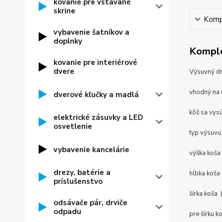
kovanie pre vstavané
skrine
Kompl
vybavenie šatníkov a
doplnky
Komple
kovanie pre interiérové
dvere
Výsuvný dr
vhodný na 
dverové kľučky a madlá
kôš sa vys
elektrické zásuvky a LED
osvetlenie
typ výsuv
vybavenie kancelárie
výška koš
drezy, batérie a
hĺbka koš
príslušenstvo
šírka koša
odsávače pár, drviče
odpadu
pre šírku 