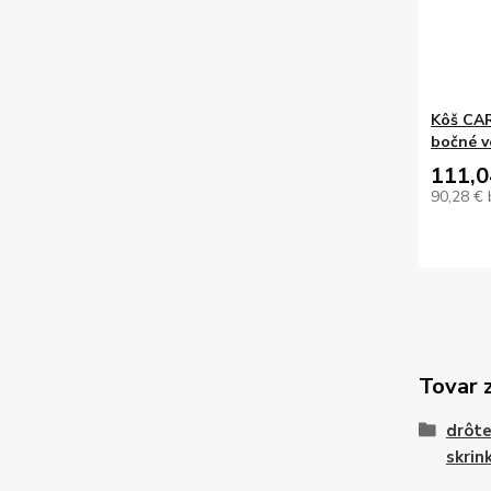
Kôš CAR
bočné v
111,0
90,28 €
Tovar 
drôte
skrin