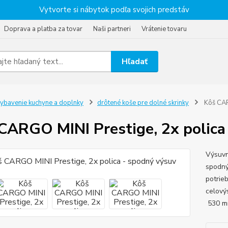
Vytvorte si nábytok podľa svojich predstáv
Doprava a platba za tovar
Naši partneri
Vrátenie tovaru
Hľadať
ybavenie kuchyne a doplnky
drôtené koše pre dolné skrinky
Kôš CAR
CARGO MINI Prestige, 2x polica
Výsuvn
spodný
potrie
celový
530 m