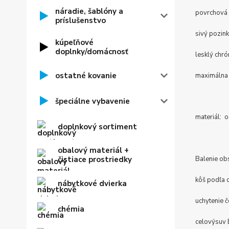
náradie, šablóny a
povrchová 
príslušenstvo
sivý pozi
kúpeľňové
doplnky/domácnosť
lesklý ch
ostatné kovanie
maximálna
špeciálne vybavenie
materiál: 
doplnkový sortiment
obalový materiál +
čistiace prostriedky
Balenie ob
kôš podľa 
nábytkové dvierka
uchytenie č
chémia
celovýsuv 