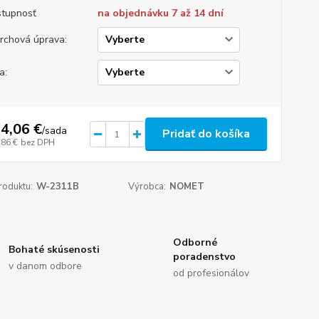
tupnosť
na objednávku 7 až 14 dní
rchová úprava:
a:
4,06 €
/
sada
Pridať do košíka
,86 €
bez DPH
roduktu:
W-2311B
Výrobca:
NOMET
Odborné
Bohaté skúsenosti
poradenstvo
v danom odbore
od profesionálov