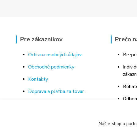
Pre zákazníkov
Prečo n
Ochrana osobných údajov
Bezpro
Obchodné podmienky
Indivi
zákazn
Kontakty
Bohaté
Doprava a platba za tovar
Odborn
Odstúpenie od kúpnej zmluvy
porad
Vrátenie tovaru
Náš e-shop a partn