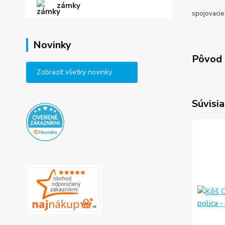
zámky
spojovacie
Novinky
Pôvod 
Zobraziť všetky novinky
Súvisia