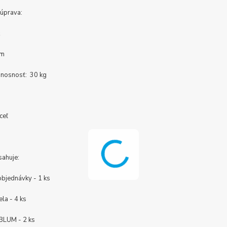
úprava:
nk
róm
 nosnosť: 30 kg
oceľ
sahuje:
objednávky - 1 ks
ela - 4 ks
BLUM - 2 ks