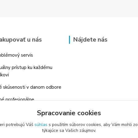
akupovať u nás
Nájdete nás
blémový servis
duálny prístup ku každému
íkovi
 skúsenosti v danom odbore
é profesionálne
enstvo
Spracovanie cookies
eri potrebujú Váš
súhlas
s použitím súborov cookies, aby Vám mohli zo
týkajúce sa Vašich záujmov.