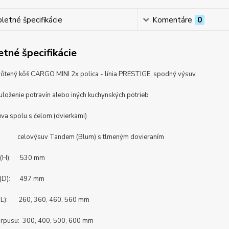
etné špecifikácie
Komentáre
0
tné špecifikácie
ôtený kôš CARGO MINI 2x polica - línia PRESTIGE, spodný výsuv
uloženie potravín alebo iných kuchynských potrieb
úva spolu s čelom (dvierkami)
u: celovýsuv Tandem (Blum) s tlmeným dovieraním
a (H): 530 mm
a (D): 497 mm
 (L): 260, 360, 460, 560 mm
korpusu: 300, 400, 500, 600 mm