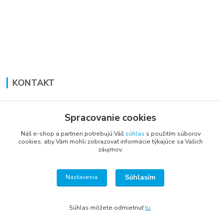
KONTAKT
Lucia Panáková Janušová
+421 948 711 774
Spracovanie cookies
PO-PI: 8:30 - 16:00
Náš e-shop a partneri potrebujú Váš
súhlas
s použitím súborov
cookies, aby Vám mohli zobrazovať informácie týkajúce sa Vašich
vsetkoprenabytok@gmail.com
záujmov.
Súhlasím
Nastavenia
Súhlas môžete odmietnuť
tu
.
Vytvorené na
Eshop-rychlo.sk