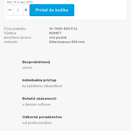
300,73 €
bez DPH
Pridať do košíka
Číslo produktu:
W-7000-600 P22
Výrobca:
NOMET
povrchová úprava:
sivý pozink
možnosti:
šírka korpusu 600 mm
Bezproblémový
servis
Individuálny prístup
ku každému zákazníkovi
Bohaté skúsenosti
v danom odbore
Odborné poradenstvo
od profesionálov