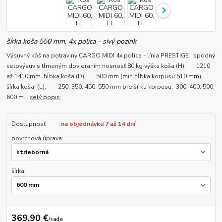
šírka koša 550 mm, 4x polica - sivý pozink
Výsuvný kôš na potraviny CARGO MIDI 4x polica - línia PRESTIGE spodný
celovýsuv s tlmeným dovieraním nosnosť 80 kg výška koša (H): 1210
až 1410 mm hĺbka koša (D): 500 mm (min.hĺbka korpusu 510 mm)
šírka koša (L): 250, 350, 450, 550 mm pre šírku korpusu: 300, 400, 500,
600 m...
celý popis
Dostupnosť
na objednávku 7 až 14 dní
povrchová úprava:
šírka:
369,90 €
/
sada