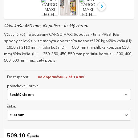
šírka koša 450 mm, 6x polica - lesklý chróm
Výsuvný kôš na potraviny CARGO MAXI 6x polica - línia PRESTIGE
spodný celovýsuv s tlmeným dovieraním nosnosť 120 kg výška koša (H):
1910 až 2110 mm hĺbka koša (D): 500 mm (min.hĺbka korpusu 510
mm) šírka koša (L): 250, 350, 450, 550 mm pre šírku korpusu: 300, 400,
500, 600 mm ma...
celý popis
Dostupnosť
na objednávku 7 až 14 dní
povrchová úprava:
šírka:
509,10 €
/
sada