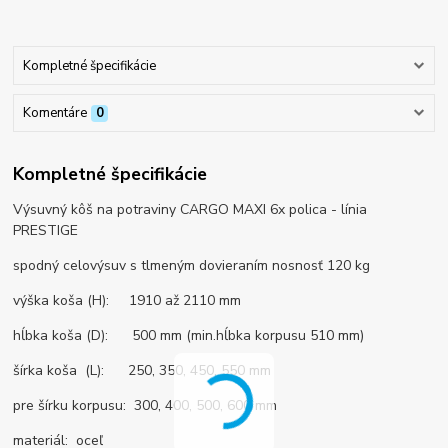
Kompletné špecifikácie
Komentáre
0
Kompletné špecifikácie
Výsuvný kôš na potraviny CARGO MAXI 6x polica - línia
PRESTIGE
spodný celovýsuv s tlmeným dovieraním nosnosť 120 kg
výška koša (H): 1910 až 2110 mm
hĺbka koša (D): 500 mm (min.hĺbka korpusu 510 mm)
šírka koša (L): 250, 350, 450, 550 mm
pre šírku korpusu: 300, 400, 500, 600 mm
materiál: oceľ