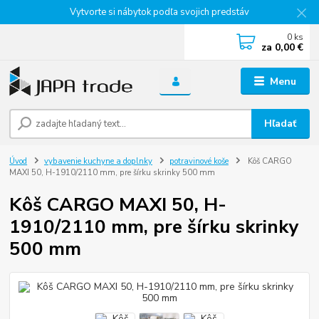
Vytvorte si nábytok podľa svojich predstáv
0
ks
za
0,00 €
Menu
Hľadať
Úvod
vybavenie kuchyne a doplnky
potravinové koše
Kôš CARGO
MAXI 50, H-1910/2110 mm, pre šírku skrinky 500 mm
Kôš CARGO MAXI 50, H-
1910/2110 mm, pre šírku skrinky
500 mm