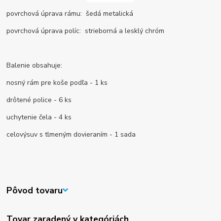
povrchová úprava rámu: šedá metalická
povrchová úprava políc: strieborná a lesklý chróm
Balenie obsahuje:
nosný rám pre koše podľa - 1 ks
drôtené police - 6 ks
uchytenie čela - 4 ks
celovýsuv s tlmeným dovieraním - 1 sada
Pôvod tovaru
Tovar zaradený v kategóriách