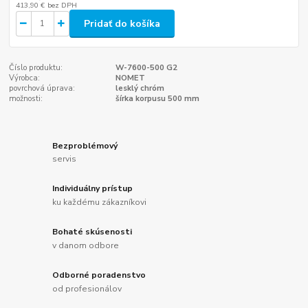
413,90 €
bez DPH
Pridať do košíka
Číslo produktu:
W-7600-500 G2
Výrobca:
NOMET
povrchová úprava:
lesklý chróm
možnosti:
šírka korpusu 500 mm
Bezproblémový
servis
Individuálny prístup
ku každému zákazníkovi
Bohaté skúsenosti
v danom odbore
Odborné poradenstvo
od profesionálov