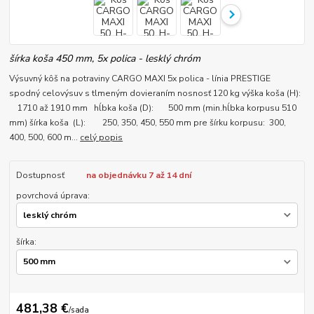
šírka koša 450 mm, 5x polica - lesklý chróm
Výsuvný kôš na potraviny CARGO MAXI 5x polica - línia PRESTIGE
spodný celovýsuv s tlmeným dovieraním nosnosť 120 kg výška koša (H):
1710 až 1910 mm hĺbka koša (D): 500 mm (min.hĺbka korpusu 510
mm) šírka koša (L): 250, 350, 450, 550 mm pre šírku korpusu: 300,
400, 500, 600 m...
celý popis
Dostupnosť
na objednávku 7 až 14 dní
povrchová úprava:
šírka:
481,38 €
/
sada