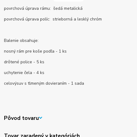
povrchová úprava rámu: šedá metalická
povrchová úprava políc: strieborná a lesklý chróm
Balenie obsahuje:
nosný rám pre koše podľa - 1 ks
drôtené police - 5 ks
uchytenie čela - 4 ks
celovýsuv s tlmeným dovieraním - 1 sada
Pôvod tovaru
Tovar zaradený v kategóriách