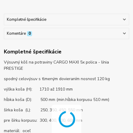
Kompletné špecifikácie
Komentáre
0
Kompletné špecifikácie
Výsuvný kôš na potraviny CARGO MAXI 5x polica - línia
PRESTIGE
spodný celovýsuv s tlmeným dovieraním nosnosť 120 kg
výška koša (H): 1710 až 1910 mm
hĺbka koša (D): 500 mm (min.hĺbka korpusu 510 mm)
šírka koša (L): 250, 350, 450, 550 mm
pre šírku korpusu: 300, 400, 500, 600 mm
materiál: oceľ