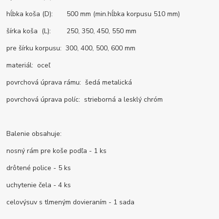
hĺbka koša (D): 500 mm (min.hĺbka korpusu 510 mm)
šírka koša (L): 250, 350, 450, 550 mm
pre šírku korpusu: 300, 400, 500, 600 mm
materiál: oceľ
povrchová úprava rámu: šedá metalická
povrchová úprava políc: strieborná a lesklý chróm
Balenie obsahuje:
nosný rám pre koše podľa - 1 ks
drôtené police - 5 ks
uchytenie čela - 4 ks
celovýsuv s tlmeným dovieraním - 1 sada