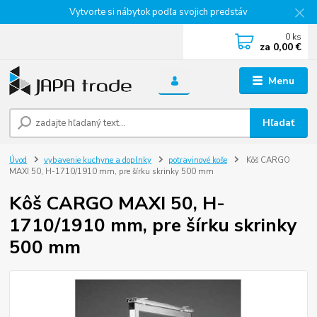
Vytvorte si nábytok podľa svojich predstáv
0
ks
za
0,00 €
Menu
Hľadať
Úvod
vybavenie kuchyne a doplnky
potravinové koše
Kôš CARGO
MAXI 50, H-1710/1910 mm, pre šírku skrinky 500 mm
Kôš CARGO MAXI 50, H-
1710/1910 mm, pre šírku skrinky
500 mm