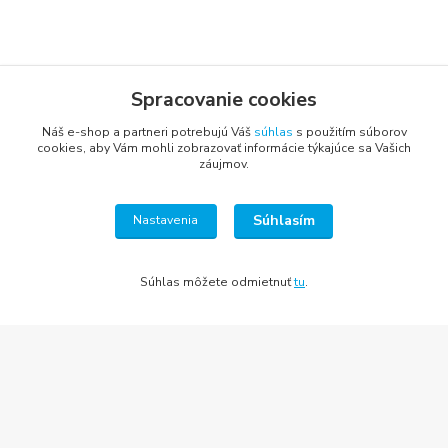
Spracovanie cookies
Náš e-shop a partneri potrebujú Váš
súhlas
s použitím súborov
cookies, aby Vám mohli zobrazovať informácie týkajúce sa Vašich
záujmov.
KONTAKT
Súhlasím
Nastavenia
Lucia Panáková Janušová
+421 948 711 774
Súhlas môžete odmietnuť
tu
.
PO-PI: 8:30 - 16:00
vsetkoprenabytok@gmail.com