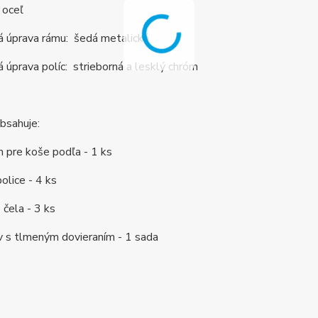
 oceľ
á úprava rámu: šedá metalická
 úprava políc: strieborná a lesklý chróm
obsahuje:
 pre koše podľa - 1 ks
olice - 4 ks
 čela - 3 ks
v s tlmeným dovieraním - 1 sada