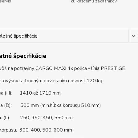
servis
ku každému zákazníkovi
etné špecifikácie
tné špecifikácie
kôš na potraviny CARGO MAXI 4x polica - línia PRESTIGE
elovýsuv s tlmeným dovieraním nosnosť 120 kg
oša (H): 1410 až 1710 mm
ša (D): 500 mm (min.hĺbka korpusu 510 mm)
ša (L): 250, 350, 450, 550 mm
u korpusu: 300, 400, 500, 600 mm