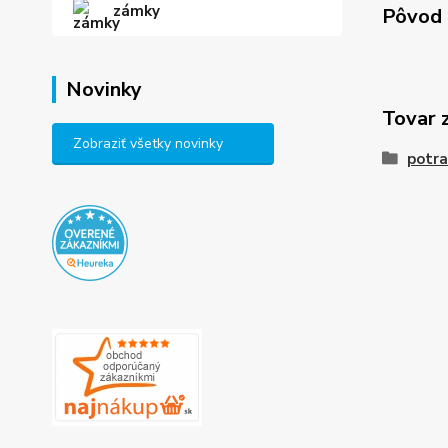
zámky
Pôvod 
Novinky
Tovar 
Zobraziť všetky novinky
potra