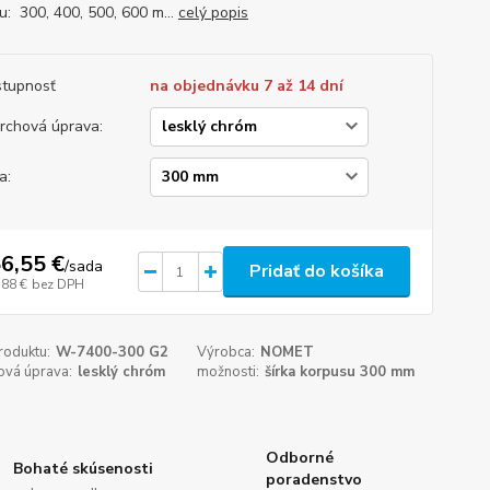
u: 300, 400, 500, 600 m...
celý popis
tupnosť
na objednávku 7 až 14 dní
rchová úprava:
a:
6,55 €
/
sada
Pridať do košíka
,88 €
bez DPH
roduktu:
W-7400-300 G2
Výrobca:
NOMET
ová úprava:
lesklý chróm
možnosti:
šírka korpusu 300 mm
Odborné
Bohaté skúsenosti
poradenstvo