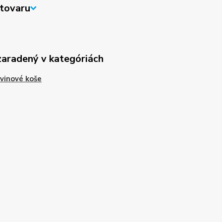
tovaru
zaradený v kategóriách
vinové koše