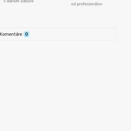
v danom odbore
od profesionálov
Komentáre
0