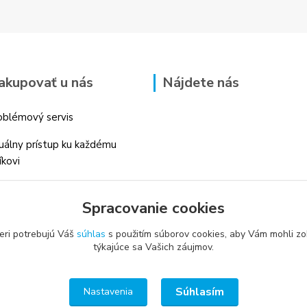
akupovať u nás
Nájdete nás
blémový servis
duálny prístup ku každému
íkovi
 skúsenosti v danom odbore
Spracovanie cookies
é profesionálne
enstvo
eri potrebujú Váš
súhlas
s použitím súborov cookies, aby Vám mohli zo
týkajúce sa Vašich záujmov.
Súhlasím
Nastavenia