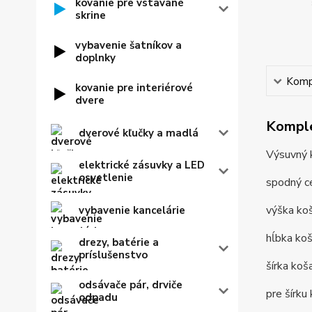
kovanie pre vstavané
skrine
vybavenie šatníkov a
doplnky
Kompl
kovanie pre interiérové
dvere
Komple
dverové kľučky a madlá
Výsuvný 
elektrické zásuvky a LED
osvetlenie
spodný c
výška k
vybavenie kancelárie
hĺbka ko
drezy, batérie a
príslušenstvo
šírka ko
odsávače pár, drviče
pre šírk
odpadu