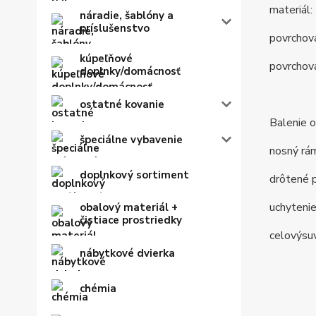
materiál:
náradie, šablóny a
príslušenstvo
povrchov
kúpeľňové
povrchová
doplnky/domácnosť
ostatné kovanie
Balenie 
špeciálne vybavenie
nosný rám
doplnkový sortiment
drôtené p
uchytenie
obalový materiál +
čistiace prostriedky
celovýsu
nábytkové dvierka
chémia