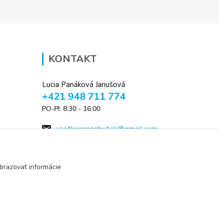
KONTAKT
Lucia Panáková Janušová
+421 948 711 774
PO-PI: 8:30 - 16:00
vsetkoprenabytok@gmail.com
brazovať informácie