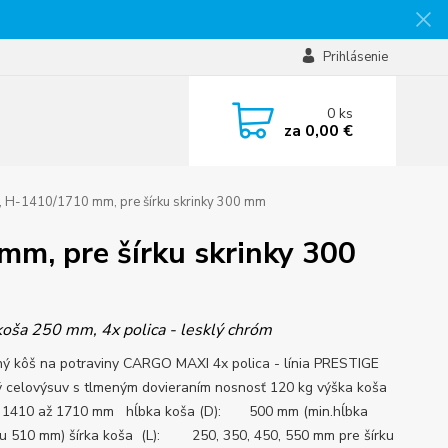
Prihlásenie
0
ks
za
0,00 €
H-1410/1710 mm, pre šírku skrinky 300 mm
, pre šírku skrinky 300
 koša 250 mm, 4x polica - lesklý chróm
ý kôš na potraviny CARGO MAXI 4x polica - línia PRESTIGE
 celovýsuv s tlmeným dovieraním nosnosť 120 kg výška koša
1410 až 1710 mm hĺbka koša (D): 500 mm (min.hĺbka
u 510 mm) šírka koša (L): 250, 350, 450, 550 mm pre šírku