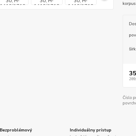
korpus
Dos
pov
šírk
35
289
Číslo p
povrch
Bezproblémový
Individuálny prístup