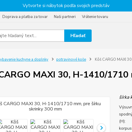
Vytvorte si nábytok podľa svojich predstáv
Doprava a platba za tovar
Naši partneri
Vrátenie tovaru
Hľadať
ybavenie kuchyne a doplnky
potravinové koše
Kôš CARGO MAXI 30, 
CARGO MAXI 30, H-1410/1710 mm
šírka
Výsuvn
spodný
(H): 
korpus