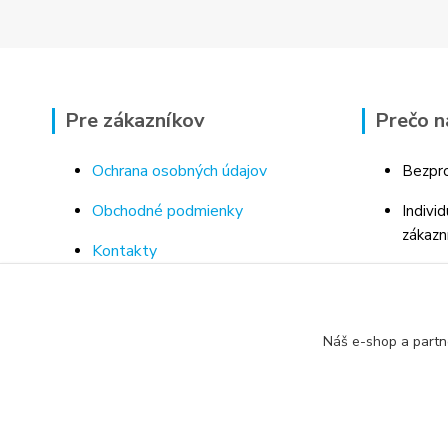
Pre zákazníkov
Prečo n
Ochrana osobných údajov
Bezpro
Obchodné podmienky
Indivi
zákazn
Kontakty
Bohaté
Doprava a platba za tovar
Odborn
Odstúpenie od kúpnej zmluvy
porad
Náš e-shop a partn
Vrátenie tovaru