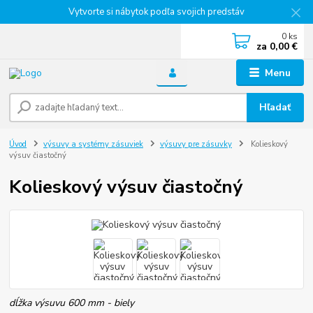
Vytvorte si nábytok podľa svojich predstáv
0
ks
za
0,00 €
Menu
Hľadať
Úvod
výsuvy a systémy zásuviek
výsuvy pre zásuvky
Kolieskový
výsuv čiastočný
Kolieskový výsuv čiastočný
dĺžka výsuvu 600 mm - biely