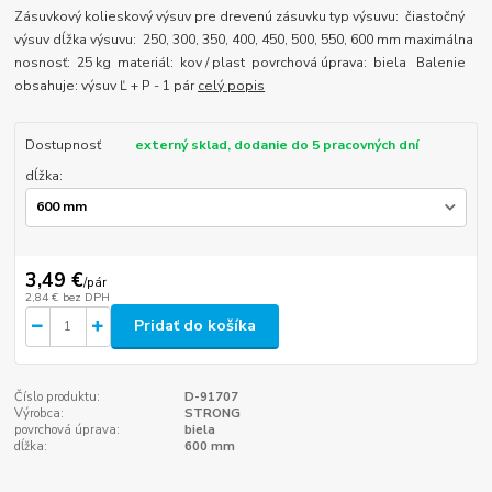
Zásuvkový kolieskový výsuv pre drevenú zásuvku typ výsuvu: čiastočný
výsuv dĺžka výsuvu: 250, 300, 350, 400, 450, 500, 550, 600 mm maximálna
nosnosť: 25 kg materiál: kov / plast povrchová úprava: biela Balenie
obsahuje: výsuv Ľ + P - 1 pár
celý popis
Dostupnosť
externý sklad, dodanie do 5 pracovných dní
dĺžka:
3,49 €
/
pár
2,84 €
bez DPH
Pridať do košíka
Číslo produktu:
D-91707
Výrobca:
STRONG
povrchová úprava:
biela
dĺžka:
600 mm