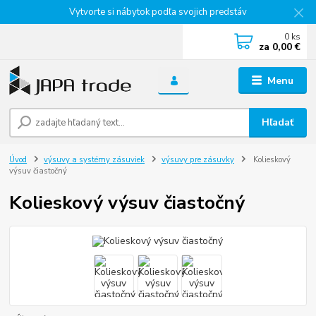
Vytvorte si nábytok podľa svojich predstáv
0
ks
za
0,00 €
Menu
Hľadať
Úvod
výsuvy a systémy zásuviek
výsuvy pre zásuvky
Kolieskový
výsuv čiastočný
Kolieskový výsuv čiastočný