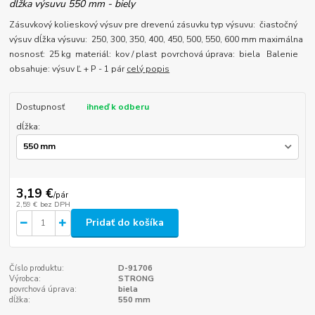
dĺžka výsuvu 550 mm - biely
Zásuvkový kolieskový výsuv pre drevenú zásuvku typ výsuvu: čiastočný
výsuv dĺžka výsuvu: 250, 300, 350, 400, 450, 500, 550, 600 mm maximálna
nosnosť: 25 kg materiál: kov / plast povrchová úprava: biela Balenie
obsahuje: výsuv Ľ + P - 1 pár
celý popis
Dostupnosť
ihneď k odberu
dĺžka:
3,19 €
/
pár
2,59 €
bez DPH
Pridať do košíka
Číslo produktu:
D-91706
Výrobca:
STRONG
povrchová úprava:
biela
dĺžka:
550 mm