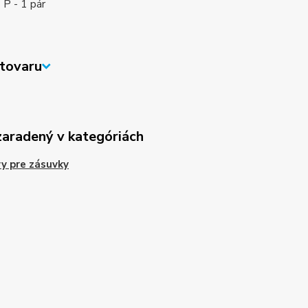
 P - 1 pár
tovaru
zaradený v kategóriách
y pre zásuvky