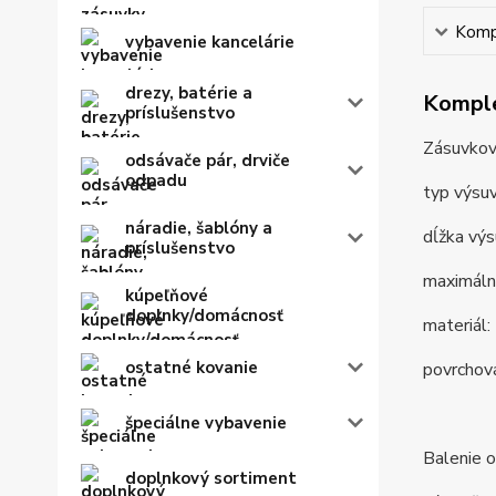
Kompl
vybavenie kancelárie
drezy, batérie a
Komple
príslušenstvo
Zásuvkov
odsávače pár, drviče
odpadu
typ výsuv
náradie, šablóny a
dĺžka vý
príslušenstvo
maximáln
kúpeľňové
doplnky/domácnosť
materiál:
ostatné kovanie
povrchová
špeciálne vybavenie
Balenie o
doplnkový sortiment