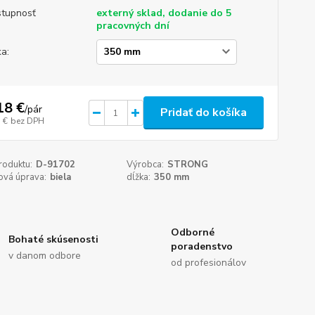
tupnosť
externý sklad, dodanie do 5
pracovných dní
ka:
18 €
/
pár
Pridať do košíka
 €
bez DPH
roduktu:
D-91702
Výrobca:
STRONG
ová úprava:
biela
dĺžka:
350 mm
Odborné
Bohaté skúsenosti
poradenstvo
v danom odbore
od profesionálov