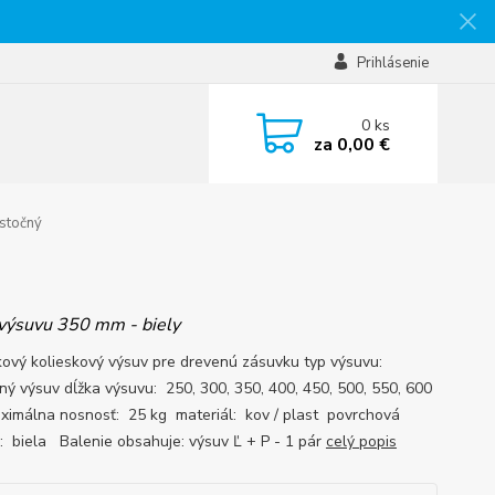
Prihlásenie
0
ks
za
0,00 €
astočný
 výsuvu 350 mm - biely
ový kolieskový výsuv pre drevenú zásuvku typ výsuvu:
čný výsuv dĺžka výsuvu: 250, 300, 350, 400, 450, 500, 550, 600
imálna nosnosť: 25 kg materiál: kov / plast povrchová
: biela Balenie obsahuje: výsuv Ľ + P - 1 pár
celý popis