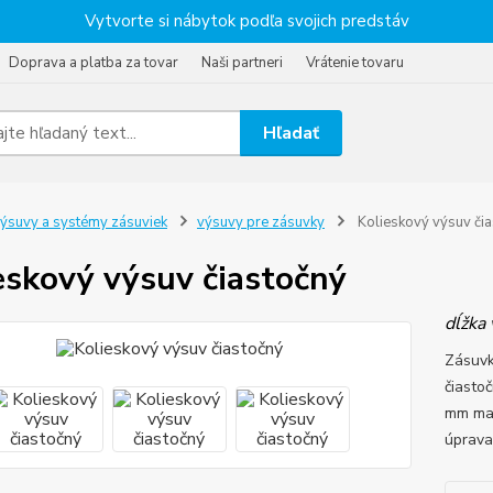
Vytvorte si nábytok podľa svojich predstáv
Doprava a platba za tovar
Naši partneri
Vrátenie tovaru
Hľadať
ýsuvy a systémy zásuviek
výsuvy pre zásuvky
Kolieskový výsuv či
eskový výsuv čiastočný
dĺžka
Zásuvk
čiasto
mm max
úprava