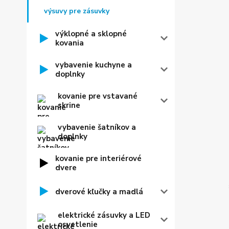
výsuvy pre zásuvky
výklopné a sklopné
kovania
vybavenie kuchyne a
doplnky
kovanie pre vstavané
skrine
vybavenie šatníkov a
doplnky
kovanie pre interiérové
dvere
dverové kľučky a madlá
elektrické zásuvky a LED
osvetlenie