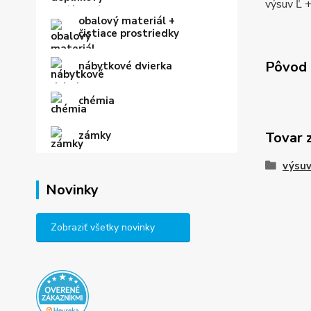
výsuv Ľ +
obalový materiál +
čistiace prostriedky
Pôvod 
nábytkové dvierka
chémia
zámky
Tovar 
výsuv
Novinky
Zobraziť všetky novinky