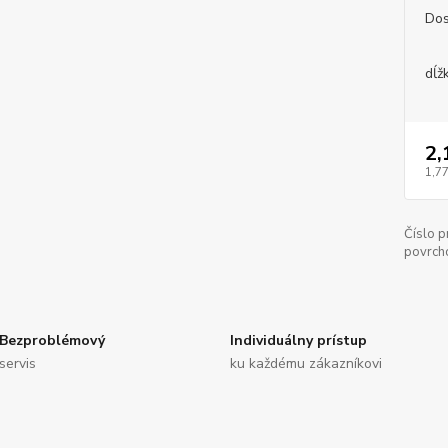
Dos
dĺž
2,
1,77
Číslo p
povrch
Bezproblémový
Individuálny prístup
servis
ku každému zákazníkovi