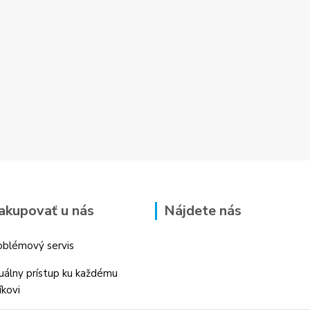
akupovať u nás
Nájdete nás
blémový servis
duálny prístup ku každému
íkovi