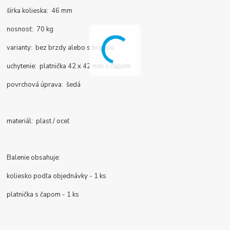
šírka kolieska: 46 mm
nosnosť: 70 kg
varianty: bez brzdy alebo s brzdou
uchytenie: platnička 42 x 42 mm s čapom
povrchová úprava: šedá
materiál: plast / oceľ
Balenie obsahuje:
koliesko podľa objednávky - 1 ks
platnička s čapom - 1 ks