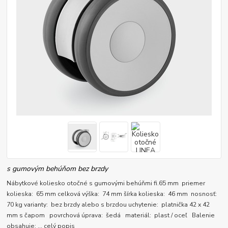
s gumovým behúňom bez brzdy
Nábytkové koliesko otočné s gumovými behúňmi fi.65 mm priemer
kolieska: 65 mm celková výška: 74 mm šírka kolieska: 46 mm nosnosť:
70 kg varianty: bez brzdy alebo s brzdou uchytenie: platnička 42 x 42
mm s čapom povrchová úprava: šedá materiál: plast / oceľ Balenie
obsahuje: ...
celý popis