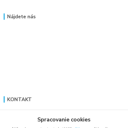
Nájdete nás
KONTAKT
Lucia Panáková Janušová
+421 948 711 774
Spracovanie cookies
PO-PI: 8:30 - 16:00