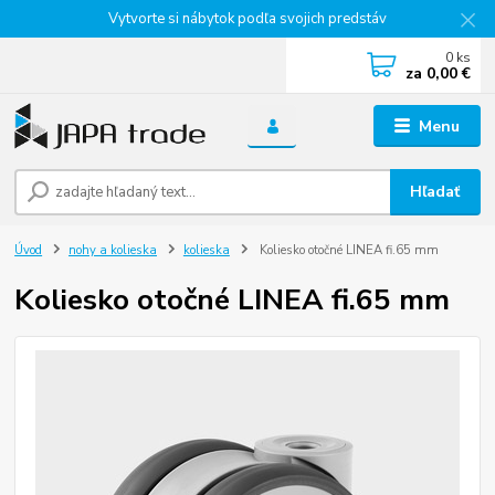
Vytvorte si nábytok podľa svojich predstáv
0
ks
za
0,00 €
Menu
Hľadať
Úvod
nohy a kolieska
kolieska
Koliesko otočné LINEA fi.65 mm
Koliesko otočné LINEA fi.65 mm