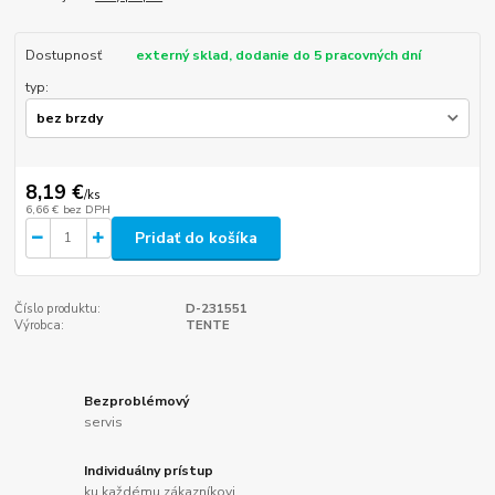
Dostupnosť
externý sklad, dodanie do 5 pracovných dní
typ:
8,19 €
/
ks
6,66 €
bez DPH
Pridať do košíka
Číslo produktu:
D-231551
Výrobca:
TENTE
Bezproblémový
servis
Individuálny prístup
ku každému zákazníkovi