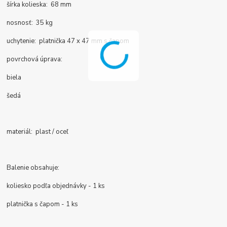
šírka kolieska: 68 mm
nosnosť: 35 kg
uchytenie: platnička 47 x 47 mm s čapom
povrchová úprava:
biela
šedá
materiál: plast / oceľ
Balenie obsahuje:
koliesko podľa objednávky - 1 ks
platnička s čapom - 1 ks