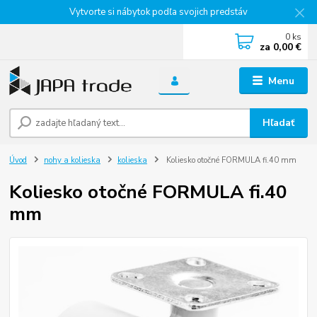
Vytvorte si nábytok podľa svojich predstáv
0
ks
za
0,00 €
Menu
Hľadať
Úvod
nohy a kolieska
kolieska
Koliesko otočné FORMULA fi.40 mm
Koliesko otočné FORMULA fi.40
mm