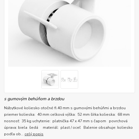
s gumovým behúňom a brzdou
Nábytkové koliesko otočné fi.40 mm s gumovými behúňmi a brzdou
priemer kolieska: 40 mm celková výška: 52 mm šírka kolieska: 68 mm
nosnosť: 35 kg uchytenie: platnička 47 x 47 mm s čapom povrchová
úprava: biela šedá materiál: plast / oceľ Balenie obsahuje: koliesko
podľa ob...
celý popis