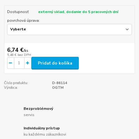
Dostupnosť
externý sklad, dodanie do 5 pracovných dní
povrchová úprava:
6,74 €
/
ks
5,48 €
bez DPH
Pridať do košíka
Číslo produktu:
D-86114
Výrobca:
OGTM
Bezproblémový
servis
Individuálny prístup
ku každému zákazníkovi