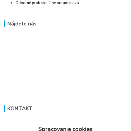
Odborné profesionálne poradenstvo
Nájdete nás
KONTAKT
Lucia Panáková Janušová
+421 948 711 774
Spracovanie cookies