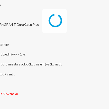
ň
 FRAGRANIT DuraKleen Plus
sahuje:
 objednávky - 1 ks
úsporu miesta s odbočkou na umývačku riadu
kový ventil
na Slovensku