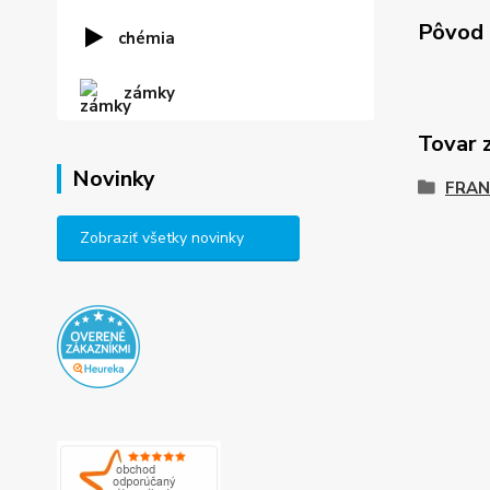
Pôvod 
chémia
zámky
Tovar 
Novinky
FRAN
Zobraziť všetky novinky