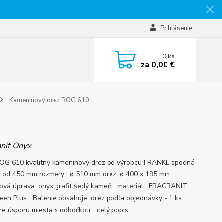
Prihlásenie
0
ks
za
0,00 €
Kameninový drez ROG 610
anit Onyx
OG 610 kvalitný kameninový drez od výrobcu FRANKE spodná
a od 450 mm rozmery : ø 510 mm drez: ø 400 x 195 mm
ová úprava: onyx grafit šedý kameň materiál: FRAGRANIT
een Plus Balenie obsahuje: drez podľa objednávky - 1 ks
pre úsporu miesta s odbočkou...
celý popis