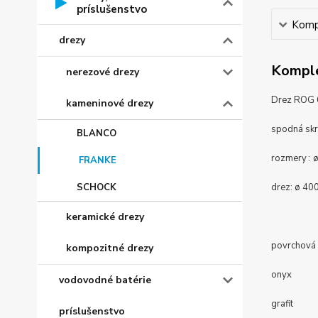
príslušenstvo
Kompl
drezy
Komple
nerezové drezy
Drez ROG 6
kameninové drezy
spodná sk
BLANCO
rozmery :
FRANKE
SCHOCK
drez:
ø 40
keramické drezy
povrchová 
kompozitné drezy
onyx
vodovodné batérie
grafit
príslušenstvo