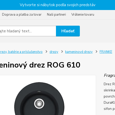
Vytvorte si nábytok podľa svojich predstáv
Doprava a platba za tovar
Naši partneri
Vrátenie tovaru
Hľadať
rezy, batérie a príslušenstvo
drezy
kameninové drezy
FRANKE
ninový drez ROG 610
Fragr
Drez R
skrink
povrch
DuraKl
sifon 