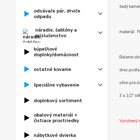
šedý kame
odsávače pár, drviče
odpadu
náradie, šablóny a
materiál:
príslušenstvo
kúpeľňové
doplnky/domácnosť
Balenie ob
ostatné kovanie
drez podľa
sifon pre 
špeciálne vybavenie
3 a 1/2" sit
doplnkový sortiment
obalový materiál +
čistiace prostriedky
Vyrobený 
nábytkové dvierka