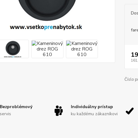
Dos
far
19
161
Číslo p
Bezproblémový
Individuálny prístup
servis
ku každému zákazníkovi