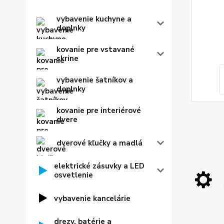
vybavenie kuchyne a
doplnky
kovanie pre vstavané
skrine
vybavenie šatníkov a
doplnky
kovanie pre interiérové
dvere
dverové kľučky a madlá
elektrické zásuvky a LED
osvetlenie
vybavenie kancelárie
drezy, batérie a