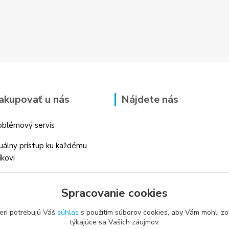
akupovať u nás
Nájdete nás
blémový servis
duálny prístup ku každému
íkovi
 skúsenosti v danom odbore
Spracovanie cookies
é profesionálne
enstvo
eri potrebujú Váš
súhlas
s použitím súborov cookies, aby Vám mohli zo
týkajúce sa Vašich záujmov.