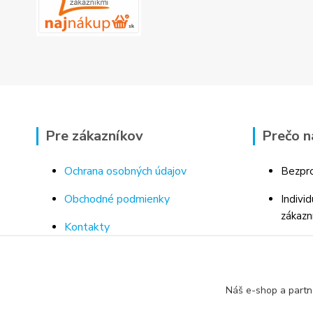
Pre zákazníkov
Prečo n
Ochrana osobných údajov
Bezpro
Obchodné podmienky
Indivi
zákazn
Kontakty
Bohaté
Doprava a platba za tovar
Odborn
Odstúpenie od kúpnej zmluvy
porad
Náš e-shop a partn
Vrátenie tovaru