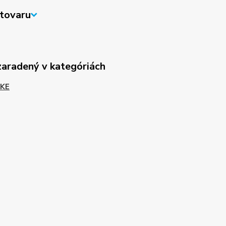
tovaru
zaradený v kategóriách
KE