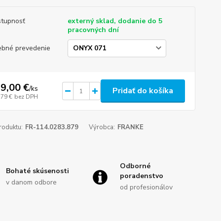
tupnosť
externý sklad, dodanie do 5
pracovných dní
ebné prevedenie
9,00 €
/
ks
Pridať do košíka
,79 €
bez DPH
roduktu:
FR-114.0283.879
Výrobca:
FRANKE
Odborné
Bohaté skúsenosti
poradenstvo
v danom odbore
od profesionálov