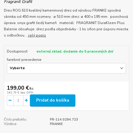
Fragranit Grafit
Drez ROG 610 kvalitný kameninový drez od výrobcu FRANKE spodná
skrinka od 450 mm rozmery : ø 510 mm drez: ø 400 x 195 mm povrchová
úprava: onyx grafit šedý kameň materiál: FRAGRANIT DuraKleen Plus
Balenie obsahuje: drez podľa objednávky - 1 ks sifon pre úsporu miesta
s odbočkou...
celý popis
Dostupnosť
externý sklad, dodanie do 5 pracovných dní
farebné prevedenie
199,00 €
/
ks
161,79 €
bez DPH
Pridať do košíka
Číslo produktu:
FR-114.0284.723
Výrobca:
FRANKE