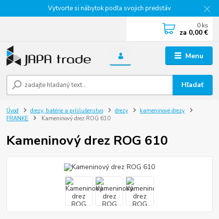
Vytvorte si nábytok podľa svojich predstáv
0
ks
za
0,00 €
Menu
Hľadať
Úvod
drezy, batérie a príslušenstvo
drezy
kameninové drezy
FRANKE
Kameninový drez ROG 610
Kameninový drez ROG 610