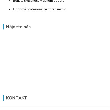
Bohaté skúsenosti v danom odbore
Odborné profesionálne poradenstvo
Nájdete nás
KONTAKT
Lucia Panáková Janušová