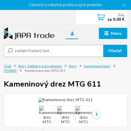
Vytvorte si nábytok podľa svojich predstáv
0
ks
za
0,00 €
Menu
Hľadať
Úvod
drezy, batérie a príslušenstvo
drezy
kameninové drezy
FRANKE
Kameninový drez MTG 611
Kameninový drez MTG 611