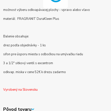
možnosť výberu odkvapávacej plochy - vpravo alebo vľavo
materiál: FRAGRANIT DuraKleen Plus
Balenie obsahuje:
drez podľa objednávky - 1 ks
sifon pre úsporu miesta s odbočkou na umývačku riadu
3 a 1/2" sitkový ventil s excentrom
odkvap. miska v cene 52€ k drezu zadarmo
Vyrobený na Slovensku
Pôvod tovaru