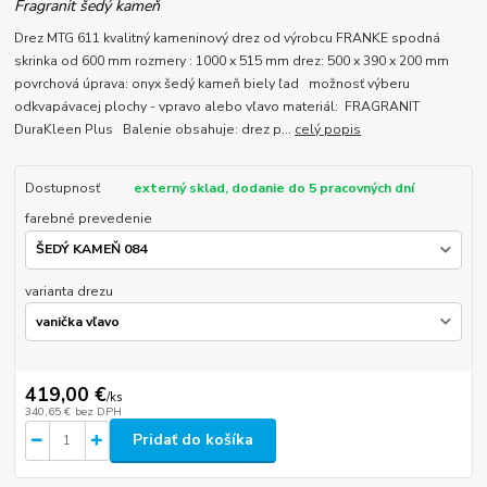
Fragranit šedý kameň
Drez MTG 611 kvalitný kameninový drez od výrobcu FRANKE spodná
skrinka od 600 mm rozmery : 1000 x 515 mm drez: 500 x 390 x 200 mm
povrchová úprava: onyx šedý kameň biely ľad možnosť výberu
odkvapávacej plochy - vpravo alebo vľavo materiál: FRAGRANIT
DuraKleen Plus Balenie obsahuje: drez p...
celý popis
Dostupnosť
externý sklad, dodanie do 5 pracovných dní
farebné prevedenie
varianta drezu
419,00 €
/
ks
340,65 €
bez DPH
Pridať do košíka