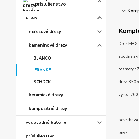
príslušenstvo
Kompl
drezy
Komple
nerezové drezy
Drez MRG 6
kameninové drezy
spodná sk
BLANCO
rozmery : 
FRANKE
SCHOCK
drez:
350 
keramické drezy
výrez: 760
kompozitné drezy
povrchová 
vodovodné batérie
onyx
príslušenstvo