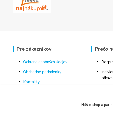
Pre zákazníkov
Prečo n
Ochrana osobných údajov
Bezpro
Obchodné podmienky
Indivi
zákazn
Kontakty
Bohaté
Doprava a platba za tovar
Odborn
Odstúpenie od kúpnej zmluvy
porad
Náš e-shop a partn
Vrátenie tovaru