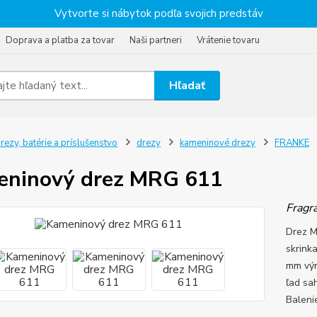
Vytvorte si nábytok podľa svojich predstáv
Doprava a platba za tovar
Naši partneri
Vrátenie tovaru
Hľadať
rezy, batérie a príslušenstvo
drezy
kameninové drezy
FRANKE
eninový drez MRG 611
Fragra
Drez M
skrink
mm výr
ľad sa
Baleni