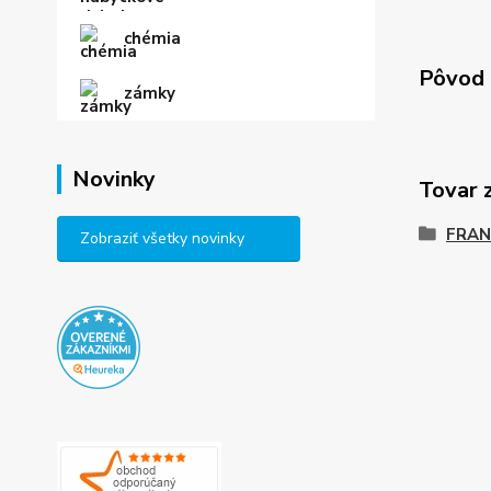
chémia
Pôvod 
zámky
Novinky
Tovar 
FRAN
Zobraziť všetky novinky