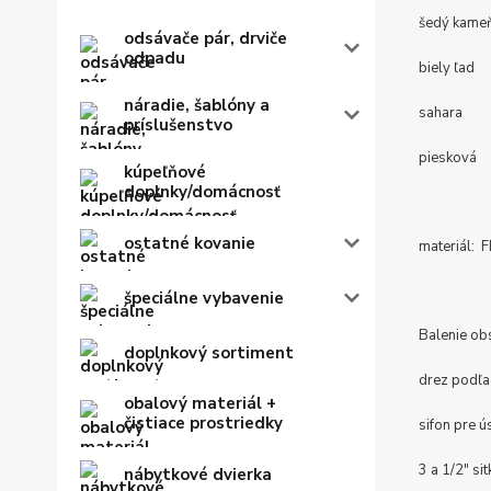
šedý kame
odsávače pár, drviče
odpadu
biely ľad
náradie, šablóny a
sahara
príslušenstvo
piesková
kúpeľňové
doplnky/domácnosť
ostatné kovanie
materiál:
špeciálne vybavenie
Balenie ob
doplnkový sortiment
drez podľa
obalový materiál +
čistiace prostriedky
sifon pre 
3 a 1/2" sit
nábytkové dvierka