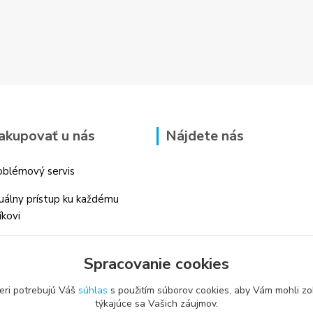
akupovať u nás
Nájdete nás
blémový servis
duálny prístup ku každému
íkovi
 skúsenosti v danom odbore
Spracovanie cookies
é profesionálne
enstvo
eri potrebujú Váš
súhlas
s použitím súborov cookies, aby Vám mohli zo
týkajúce sa Vašich záujmov.