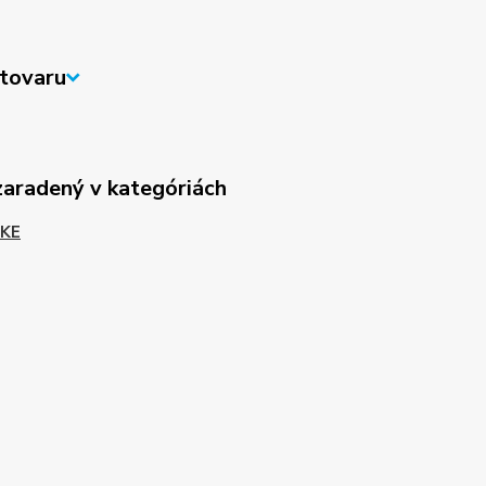
tovaru
zaradený v kategóriách
KE