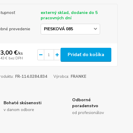
tupnosť
externý sklad, dodanie do 5
pracovných dní
ebné prevedenie
3,00 €
/
ks
Pridať do košíka
,43 €
bez DPH
roduktu:
FR-114.0284.834
Výrobca:
FRANKE
Odborné
Bohaté skúsenosti
poradenstvo
v danom odbore
od profesionálov