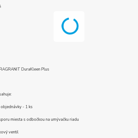
ň
 FRAGRANIT DuraKleen Plus
sahuje:
 objednávky - 1 ks
úsporu miesta s odbočkou na umývačku riadu
kový ventil