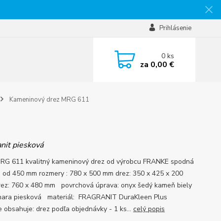
Prihlásenie
0
ks
za
0,00 €
Kameninový drez MRG 611
nit piesková
RG 611 kvalitný kameninový drez od výrobcu FRANKE spodná
a od 450 mm rozmery : 780 x 500 mm drez: 350 x 425 x 200
ez: 760 x 480 mm povrchová úprava: onyx šedý kameň biely
hara piesková materiál: FRAGRANIT DuraKleen Plus
e obsahuje: drez podľa objednávky - 1 ks...
celý popis